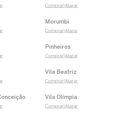
ar
Comprar
|
Alugar
Morumbi
ar
Comprar
|
Alugar
Pinheiros
ar
Comprar
|
Alugar
Vila Beatriz
ar
Comprar
|
Alugar
Conceição
Vila Olímpia
ar
Comprar
|
Alugar