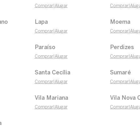
Comprar
|
Alugar
Comprar
|
Alug
ano
Lapa
Moema
Comprar
|
Alugar
Comprar
|
Alug
Paraíso
Perdizes
Comprar
|
Alugar
Comprar
|
Alug
Santa Cecília
Sumaré
Comprar
|
Alugar
Comprar
|
Alug
Vila Mariana
Vila Nova 
Comprar
|
Alugar
Comprar
|
Alug
a