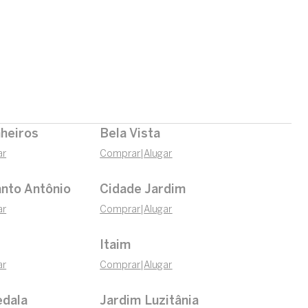
nheiros
Bela Vista
ar
Comprar
|
Alugar
nto Antônio
Cidade Jardim
ar
Comprar
|
Alugar
Itaim
ar
Comprar
|
Alugar
edala
Jardim Luzitânia