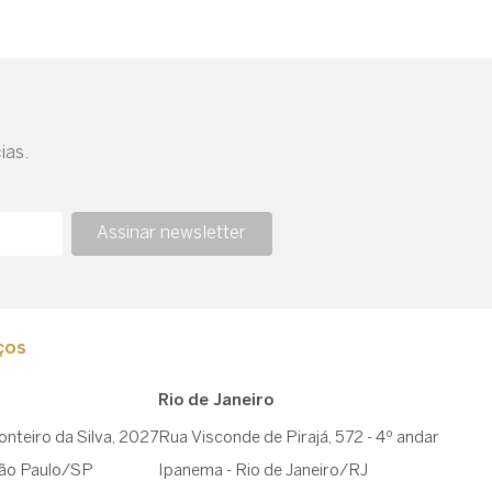
ias.
Assinar newsletter
ços
Rio de Janeiro
nteiro da Silva, 2027
Rua Visconde de Pirajá, 572 - 4º andar
São Paulo/SP
Ipanema - Rio de Janeiro/RJ