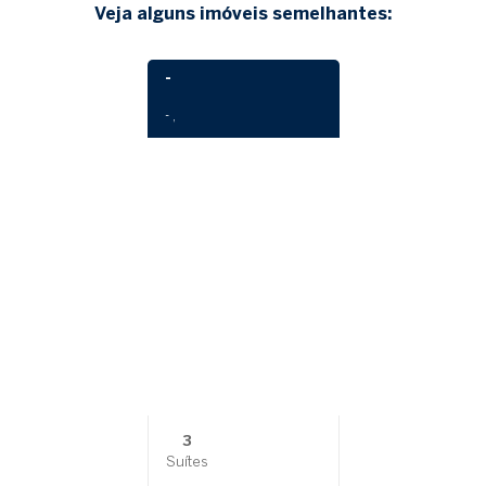
Veja alguns imóveis semelhantes:
-
- ,
3
Suítes