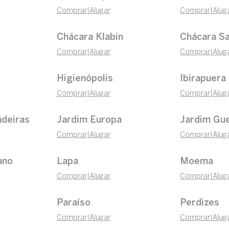
Comprar
|
Alugar
Comprar
|
Alug
Chácara Klabin
Chácara Sa
Comprar
|
Alugar
Comprar
|
Alug
Higienópolis
Ibirapuera
Comprar
|
Alugar
Comprar
|
Alug
ndeiras
Jardim Europa
Jardim Gu
Comprar
|
Alugar
Comprar
|
Alug
ano
Lapa
Moema
Comprar
|
Alugar
Comprar
|
Alug
Paraíso
Perdizes
Comprar
|
Alugar
Comprar
|
Alug