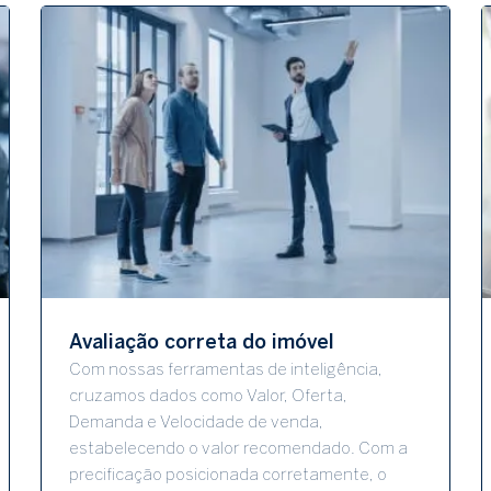
Avaliação correta do imóvel
Com nossas ferramentas de inteligência,
cruzamos dados como Valor, Oferta,
Demanda e Velocidade de venda,
estabelecendo o valor recomendado. Com a
precificação posicionada corretamente, o