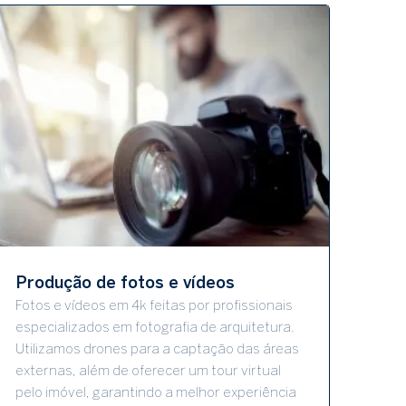
Produção de fotos e vídeos
Fotos e vídeos em 4k feitas por profissionais
especializados em fotografia de arquitetura.
Utilizamos drones para a captação das áreas
externas, além de oferecer um tour virtual
pelo imóvel, garantindo a melhor experiência