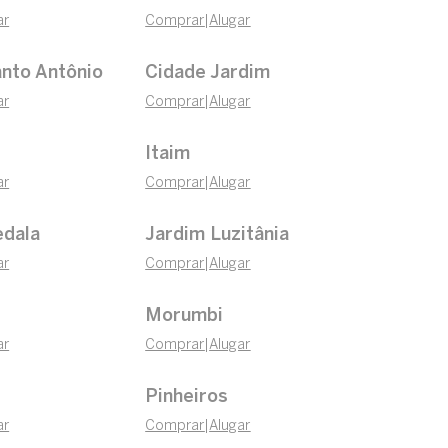
ar
Comprar
|
Alugar
nto Antônio
Cidade Jardim
ar
Comprar
|
Alugar
Itaim
ar
Comprar
|
Alugar
edala
Jardim Luzitânia
ar
Comprar
|
Alugar
Morumbi
ar
Comprar
|
Alugar
Pinheiros
ar
Comprar
|
Alugar