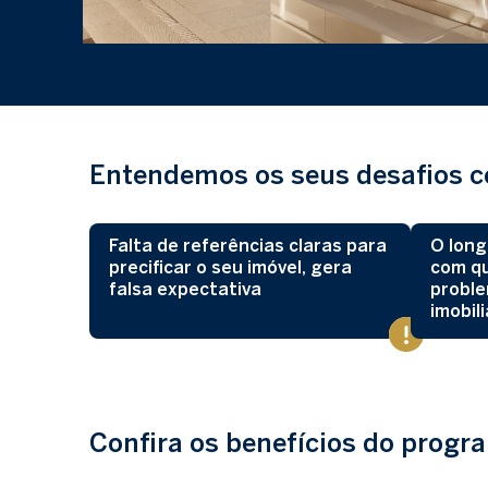
Entendemos os seus desafios c
Falta de referências claras para
O long
precificar o seu imóvel, gera
com q
falsa expectativa
probl
imobili
Confira os benefícios do progr