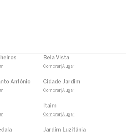
nheiros
Bela Vista
ar
Comprar
|
Alugar
nto Antônio
Cidade Jardim
ar
Comprar
|
Alugar
Itaim
ar
Comprar
|
Alugar
edala
Jardim Luzitânia