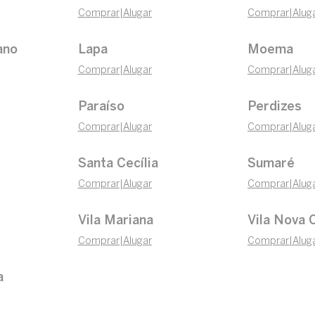
Comprar
|
Alugar
Comprar
|
Alug
ano
Lapa
Moema
Comprar
|
Alugar
Comprar
|
Alug
Paraíso
Perdizes
Comprar
|
Alugar
Comprar
|
Alug
Santa Cecília
Sumaré
Comprar
|
Alugar
Comprar
|
Alug
Vila Mariana
Vila Nova 
Comprar
|
Alugar
Comprar
|
Alug
a