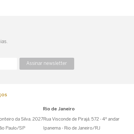
ias.
Assinar newsletter
ços
Rio de Janeiro
nteiro da Silva, 2027
Rua Visconde de Pirajá, 572 - 4º andar
São Paulo/SP
Ipanema - Rio de Janeiro/RJ