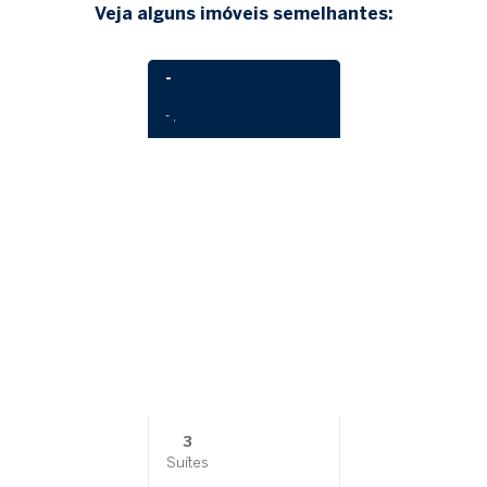
Veja alguns imóveis semelhantes:
-
- ,
3
Suítes