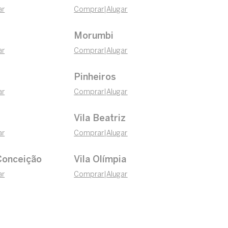
ar
Comprar
|
Alugar
Morumbi
ar
Comprar
|
Alugar
Pinheiros
ar
Comprar
|
Alugar
Vila Beatriz
ar
Comprar
|
Alugar
Conceição
Vila Olímpia
ar
Comprar
|
Alugar