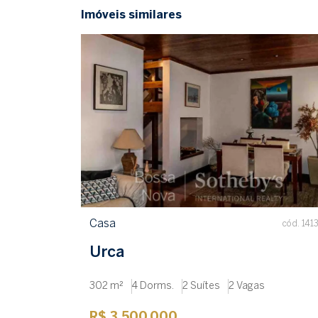
Imóveis similares
Casa
cód. 141
Urca
302 m²
4 Dorms.
2 Suítes
2 Vagas
R$ 3.500.000