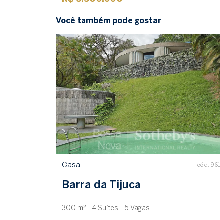
Você também pode gostar
Casa
cód. 96
Barra da Tijuca
300 m²
4 Suítes
5 Vagas