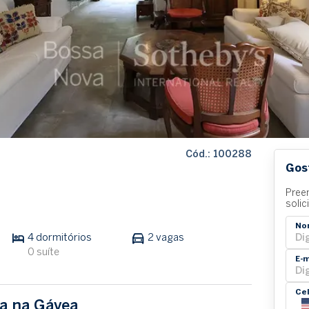
Cód.: 100288
Gos
Pree
solic
No
4 dormitórios
2 vagas
0 suíte
E-m
Ce
la na Gávea