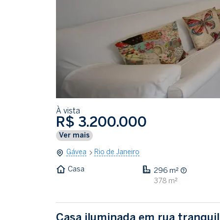
À vista
R$ 3.200.000
Ver mais
Gávea
Rio de Janeiro
Casa
296 m²
378 m²
Casa iluminada em rua tranqui