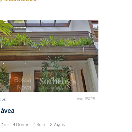
asa
cód. 88725
ávea
82 m²
4 Dorms.
1 Suíte
2 Vagas