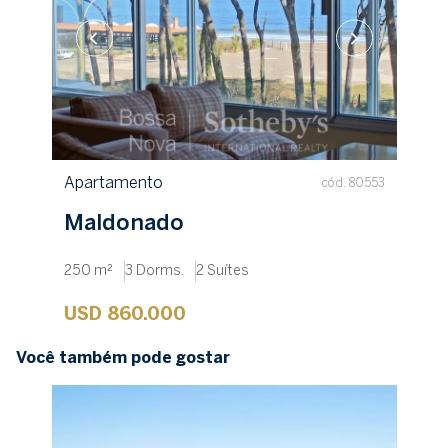
Apartamento
cód. 80553
Maldonado
250 m²
3 Dorms.
2 Suítes
USD 860.000
Você também pode gostar