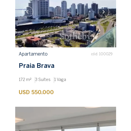
Celular (WhatsApp)
+1
Desejo utilizar financiamento
Receber contato
Apartamento
cód. 100029
Praia Brava
172 m²
3 Suítes
1 Vaga
USD 550.000