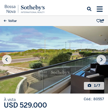
Voltar
1/7
Cód.: 80557
À vista
USD 529.000