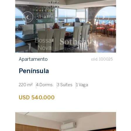
Apartamento
cód. 100025
Península
220 m²
4 Dorms.
3 Suítes
1 Vaga
USD 540.000