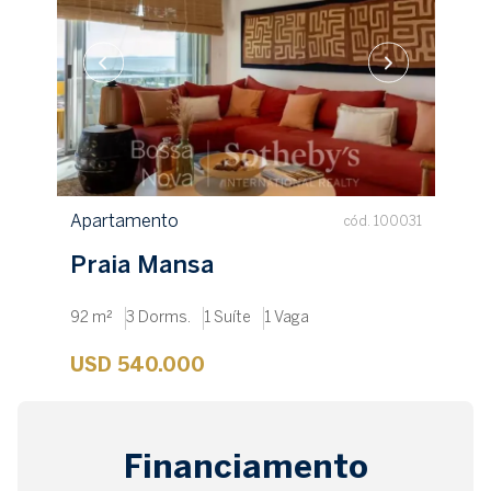
Apartamento
cód. 100031
Praia Mansa
92 m²
3 Dorms.
1 Suíte
1 Vaga
USD 540.000
Financiamento