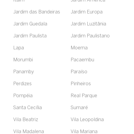
Itaim
Jardim América
Jardim das Bandeiras
Jardim Europa
Jardim Guedala
Jardim Luzitânia
Jardim Paulista
Jardim Paulistano
Lapa
Moema
Morumbi
Pacaembu
Panamby
Paraíso
Perdizes
Pinheiros
Pompéia
Real Parque
Santa Cecília
Sumaré
Vila Beatriz
Vila Leopoldina
Vila Madalena
Vila Mariana