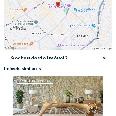
Gostou deste imóvel?
Imóveis similares
Preencha seus dados abaixo, entre em contato ou
solicite uma visita.
PRONTO PARA MORAR
Nome completo
E-mail
Celular (WhatsApp)