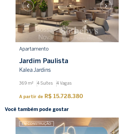
Apartamento
Jardim Paulista
Kalea Jardins
369 m²
4 Suítes
4 Vagas
R$ 15.728.380
A partir de
Você também pode gostar
EM CONSTRUÇÃO