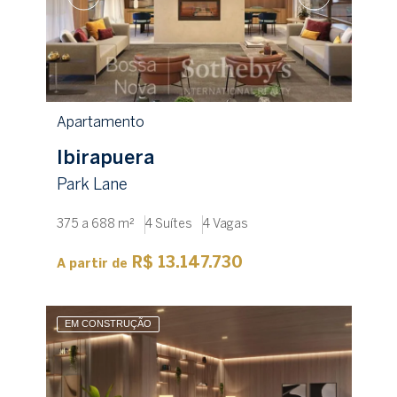
Apartamento
Ibirapuera
Park Lane
375 a 688 m²
4 Suítes
4 Vagas
R$ 13.147.730
A partir de
EM CONSTRUÇÃO