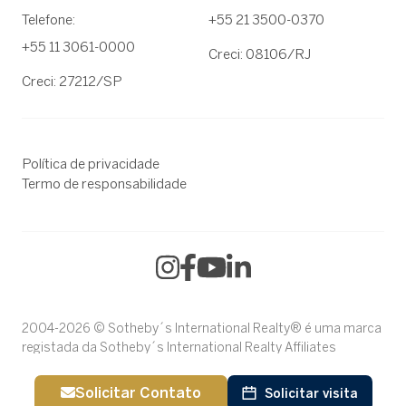
Telefone:
+55 21 3500-0370
+55 11 3061-0000
Creci: 08106/RJ
Creci: 27212/SP
Política de privacidade
Termo de responsabilidade
2004-2026 © Sotheby´s International Realty® é uma marca
registada da Sotheby´s International Realty Affiliates
LLC.Cada escritório é jurídica e financeiramente
independente.
Solicitar Contato
Solicitar visita