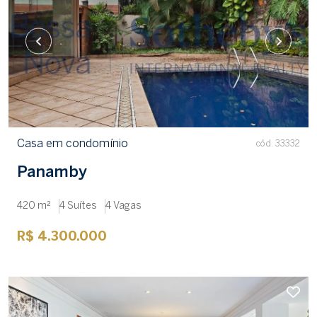
Casa em condomínio
cód. 33332
Panamby
420 m²
4 Suítes
4 Vagas
R$ 4.300.000