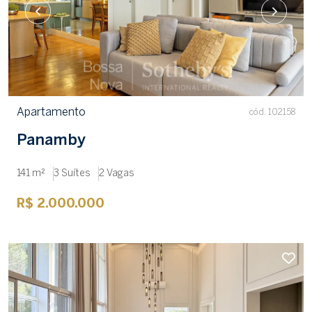
Apartamento
cód. 102158
Panamby
141 m²
3 Suítes
2 Vagas
R$ 2.000.000