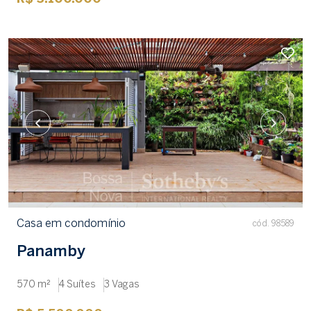
Casa em condomínio
cód. 98589
Panamby
570 m²
4 Suítes
3 Vagas