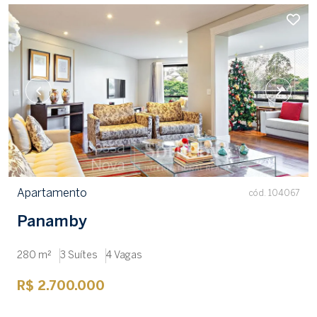
Apartamento
cód. 104067
Panamby
280 m²
3 Suítes
4 Vagas
R$ 2.700.000