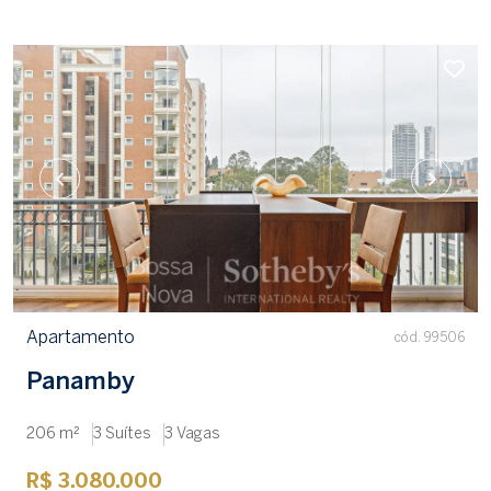
Apartamento
cód. 99506
Panamby
206 m²
3 Suítes
3 Vagas
R$ 3.080.000