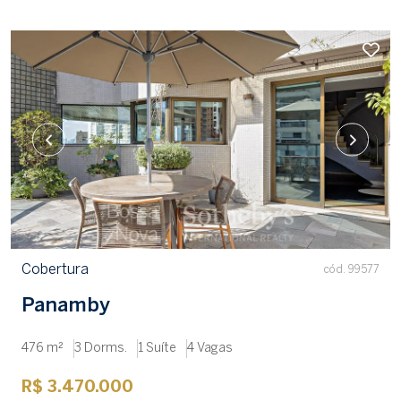
Cobertura
cód. 99577
Panamby
476 m²
3 Dorms.
1 Suíte
4 Vagas
R$ 3.470.000