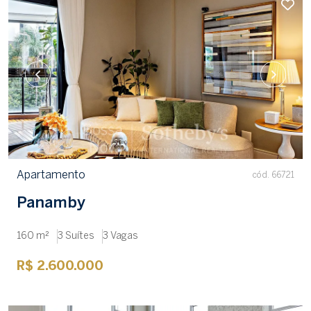
Apartamento
cód. 66721
Panamby
160 m²
3 Suítes
3 Vagas
R$ 2.600.000