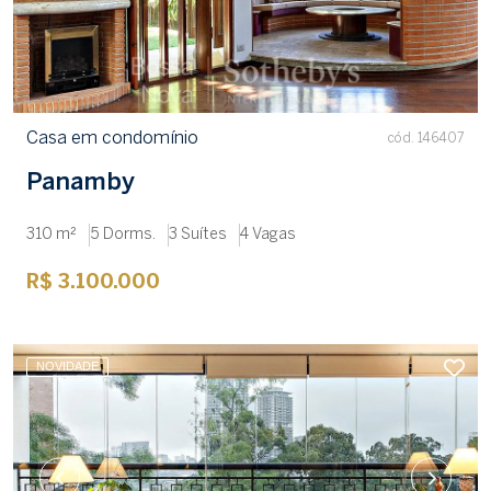
Casa em condomínio
cód. 146407
Panamby
310 m²
5 Dorms.
3 Suítes
4 Vagas
R$ 3.100.000
NOVIDADE