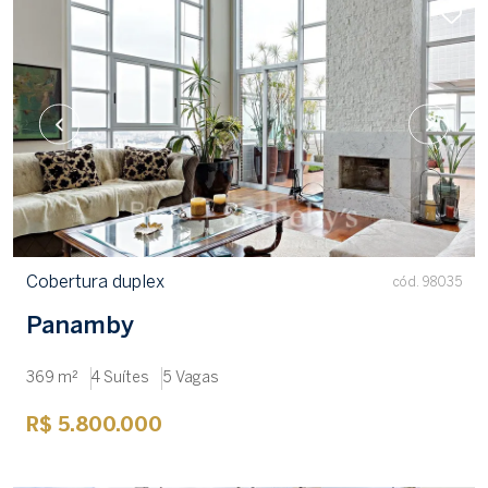
Cobertura duplex
cód. 98035
Panamby
369 m²
4 Suítes
5 Vagas
R$ 5.800.000