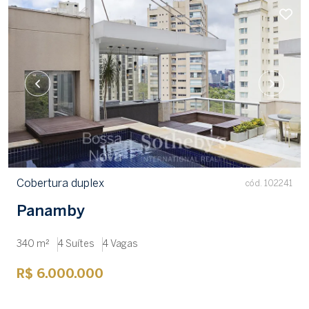
Cobertura duplex
cód. 102241
Panamby
340 m²
4 Suítes
4 Vagas
R$ 6.000.000