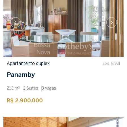
Apartamento duplex
cód. 67931
Panamby
210 m²
2 Suítes
3 Vagas
R$ 2.900.000