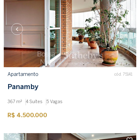
Apartamento
cód. 75141
Panamby
367 m²
4 Suítes
5 Vagas
R$ 4.500.000