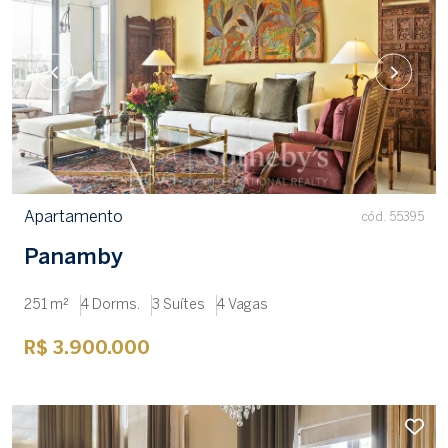
Apartamento
cód. 55395
Panamby
251 m²
4 Dorms.
3 Suítes
4 Vagas
R$ 3.900.000