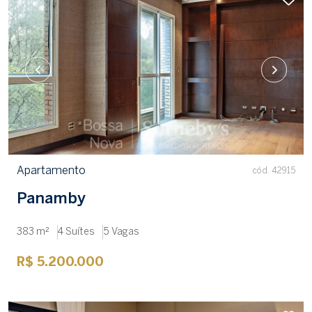
Apartamento
cód. 42915
Panamby
383 m²
4 Suítes
5 Vagas
R$ 5.200.000