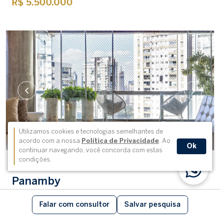
R$ 5.500.000
Utilizamos cookies e tecnologias semelhantes de
acordo com a nossa
Política de Privacidade
. Ao
Ok
continuar navegando, você concorda com estas
condições.
Apartamento
cód. 98321
Panamby
Falar com consultor
Salvar pesquisa
272 m²
4 Suítes
5 Vagas