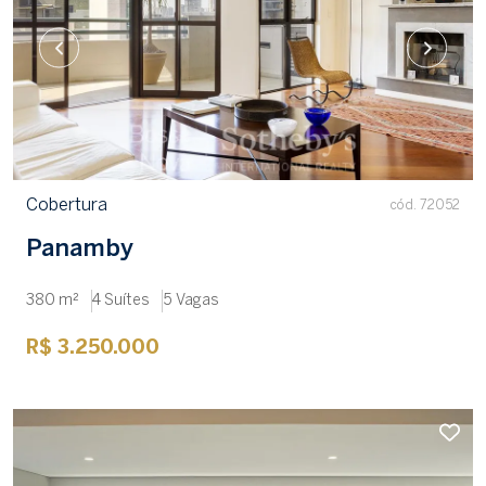
Cobertura
cód. 72052
Panamby
380 m²
4 Suítes
5 Vagas
R$ 3.250.000