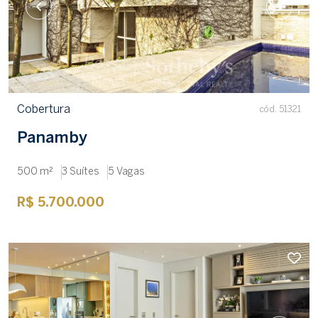
Cobertura
cód. 51321
Panamby
500 m²
3 Suítes
5 Vagas
R$ 5.700.000