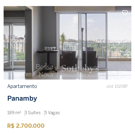
Apartamento
cód. 102087
Panamby
189 m²
3 Suítes
5 Vagas
R$ 2.700.000