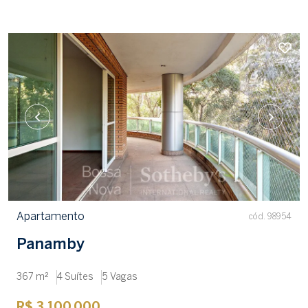
Apartamento
cód. 98954
Panamby
367 m²
4 Suítes
5 Vagas
R$ 3.100.000