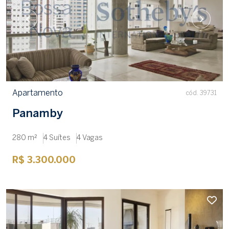
Apartamento
cód. 39731
Panamby
280 m²
4 Suítes
4 Vagas
R$ 3.300.000