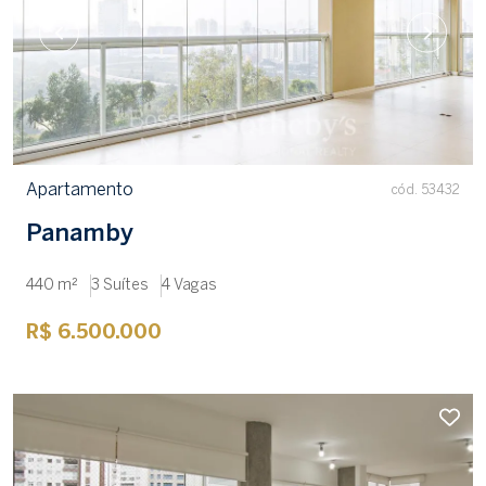
Apartamento
cód. 53432
Panamby
440 m²
3 Suítes
4 Vagas
R$ 6.500.000