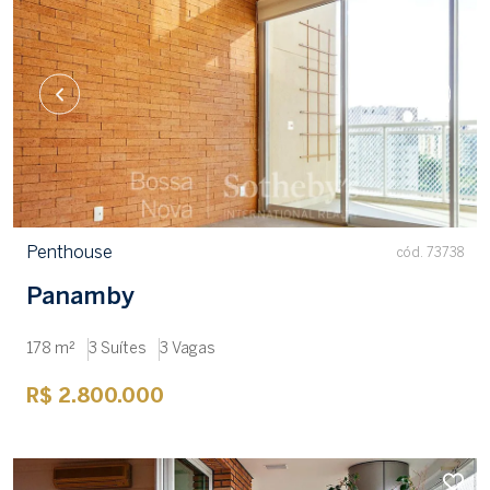
Penthouse
cód. 73738
Panamby
178 m²
3 Suítes
3 Vagas
R$ 2.800.000