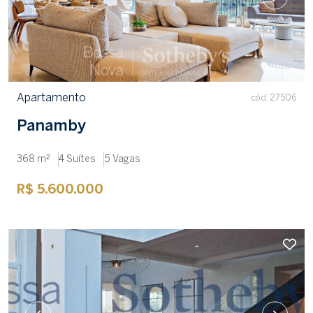
Apartamento
cód. 27506
Panamby
368 m²
4 Suítes
5 Vagas
R$ 5.600.000