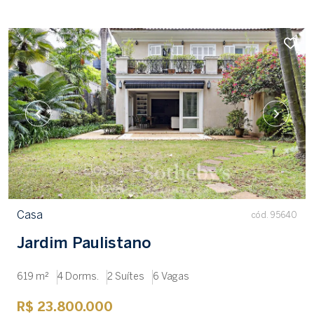
Casa
cód. 95640
Jardim Paulistano
619 m²
4 Dorms.
2 Suítes
6 Vagas
R$ 23.800.000