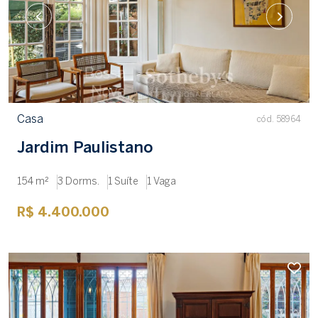
Casa
cód. 58964
Jardim Paulistano
154 m²
3 Dorms.
1 Suíte
1 Vaga
R$ 4.400.000