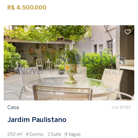
R$ 4.500.000
Casa
cód. 87013
Jardim Paulistano
250 m²
4 Dorms.
1 Suíte
4 Vagas