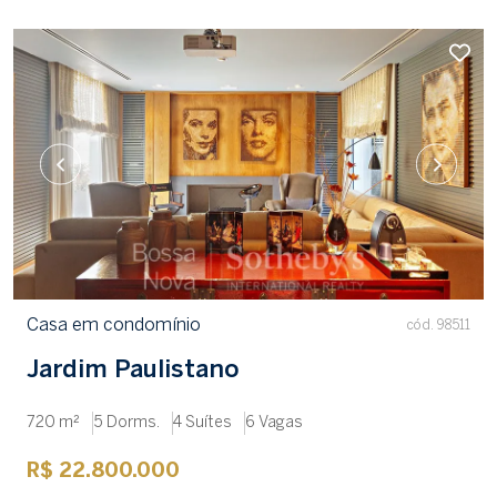
Casa em condomínio
cód. 98511
Jardim Paulistano
720 m²
5 Dorms.
4 Suítes
6 Vagas
R$ 22.800.000