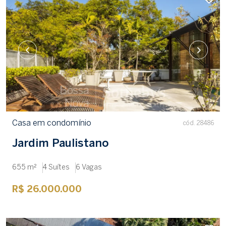
Casa em condomínio
cód. 28486
Jardim Paulistano
655 m²
4 Suítes
6 Vagas
R$ 26.000.000