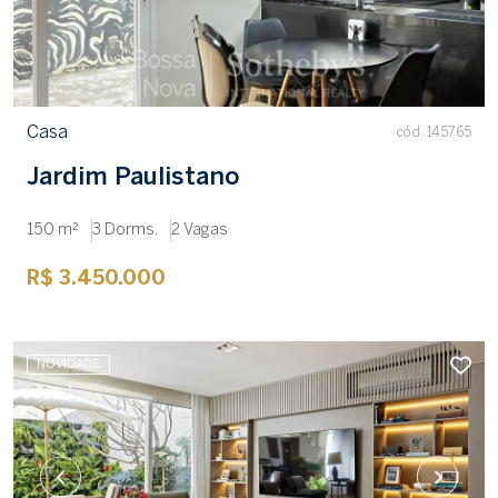
Casa
cód. 145765
Jardim Paulistano
150 m²
3 Dorms.
2 Vagas
R$ 3.450.000
NOVIDADE