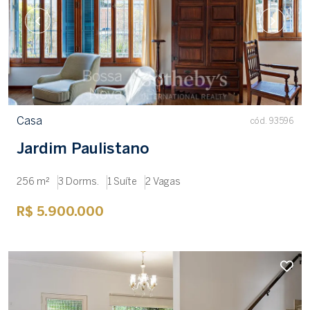
Casa
cód. 93596
Jardim Paulistano
256 m²
3 Dorms.
1 Suíte
2 Vagas
R$ 5.900.000