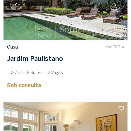
Casa
cód. 80714
Jardim Paulistano
1.027 m²
8 Suítes
12 Vagas
Sob consulta