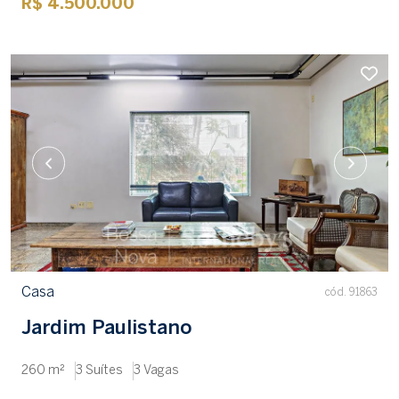
R$ 4.500.000
Casa
cód. 91863
Jardim Paulistano
260 m²
3 Suítes
3 Vagas