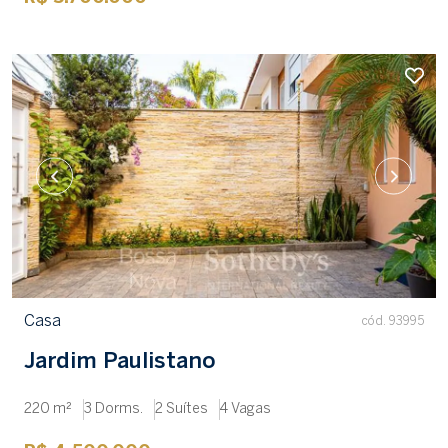
Casa
cód. 93995
Jardim Paulistano
220 m²
3 Dorms.
2 Suítes
4 Vagas