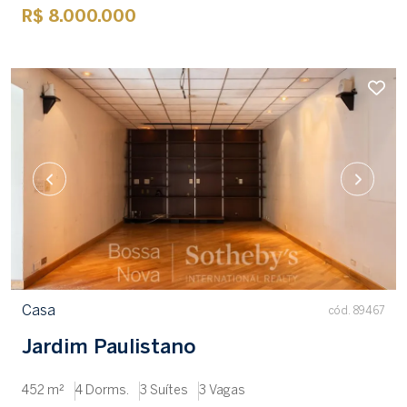
R$ 8.000.000
Casa
cód. 89467
Jardim Paulistano
452 m²
4 Dorms.
3 Suítes
3 Vagas