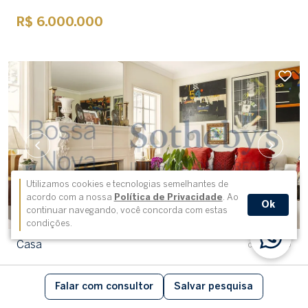
R$ 6.000.000
Utilizamos cookies e tecnologias semelhantes de
acordo com a nossa
Política de Privacidade
. Ao
Ok
continuar navegando, você concorda com estas
condições.
Casa
cód. 85309
Jardim Paulistano
Falar com consultor
Salvar pesquisa
300 m²
4 Suítes
3 Vagas