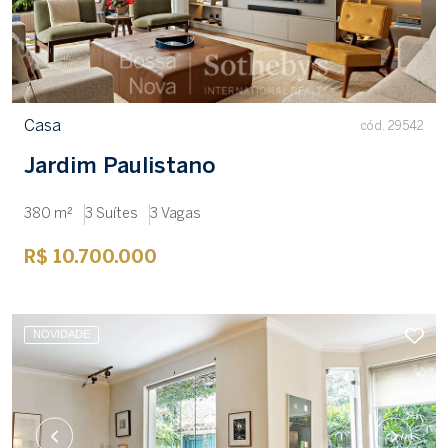
Casa
cód. 29542
Jardim Paulistano
380 m²
3 Suítes
3 Vagas
R$ 10.700.000
NOVIDADE