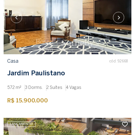
Casa
cód. 92668
Jardim Paulistano
572 m²
3 Dorms.
2 Suítes
4 Vagas
R$ 15.900.000
LANÇAMENTO