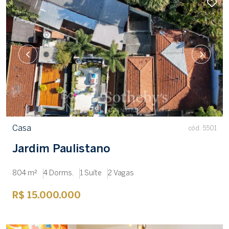
Casa
cód. 5501
Jardim Paulistano
804 m²
4 Dorms.
1 Suíte
2 Vagas
R$ 15.000.000