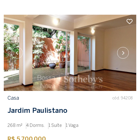
Casa
cód. 94208
Jardim Paulistano
268 m²
4 Dorms.
1 Suíte
1 Vaga
R$ 5.700.000