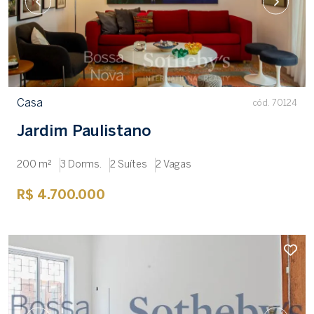
Casa
cód. 70124
Jardim Paulistano
200 m²
3 Dorms.
2 Suítes
2 Vagas
R$ 4.700.000