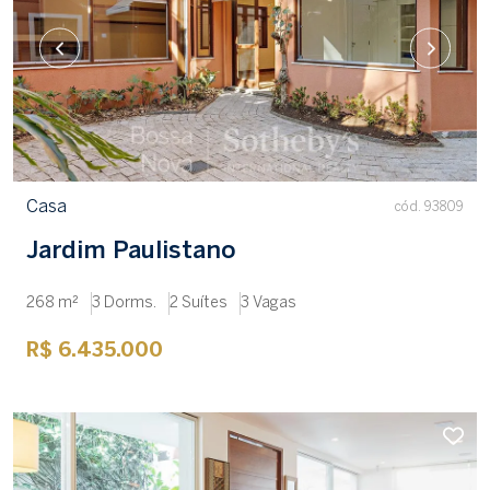
Casa
cód. 93809
Jardim Paulistano
268 m²
3 Dorms.
2 Suítes
3 Vagas
R$ 6.435.000