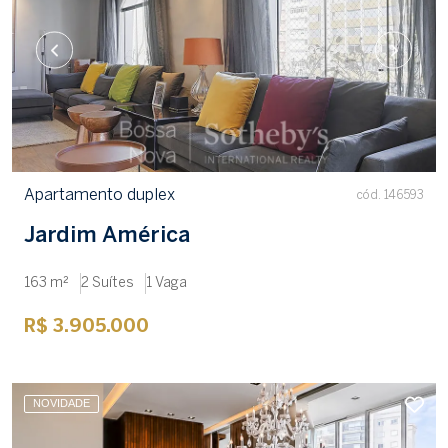
Apartamento duplex
cód. 146593
Jardim América
163 m²
2 Suítes
1 Vaga
R$ 3.905.000
NOVIDADE