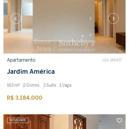
Apartamento
cód. 146457
Jardim América
163 m²
2 Dorms.
1 Suíte
1 Vaga
R$ 3.184.000
NOVIDADE