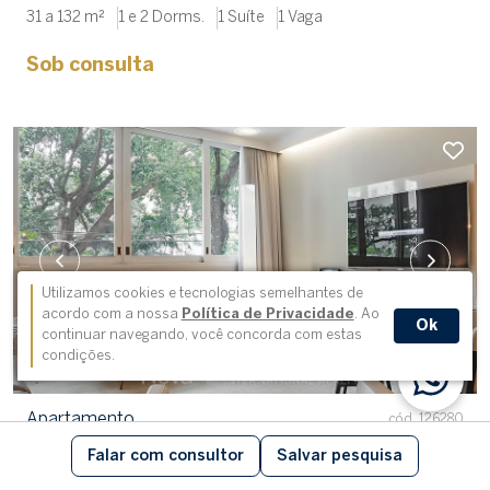
31 a 132 m²
1 e 2 Dorms.
1 Suíte
1 Vaga
Sob consulta
Utilizamos cookies e tecnologias semelhantes de
acordo com a nossa
Política de Privacidade
. Ao
Ok
continuar navegando, você concorda com estas
condições.
Apartamento
cód. 126280
Falar com consultor
Salvar pesquisa
Jardim América