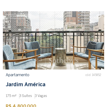
EXCLUSIVIDADE
Apartamento
cód. 145852
Jardim América
175 m²
3 Suítes
3 Vagas
R$ 4.800.000