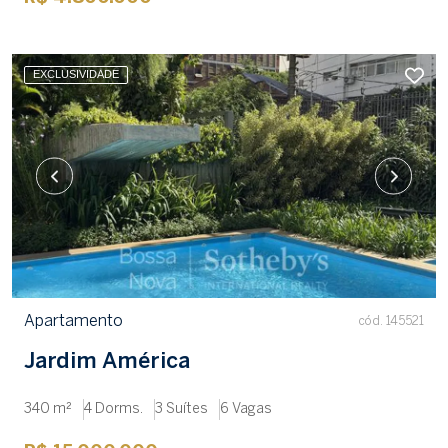
EXCLUSIVIDADE
Apartamento
cód. 145521
Jardim América
340 m²
4 Dorms.
3 Suítes
6 Vagas