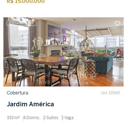
R$ 15.000.000
EXCLUSIVIDADE
Cobertura
cód. 129665
Jardim América
333 m²
4 Dorms.
2 Suítes
1 Vaga