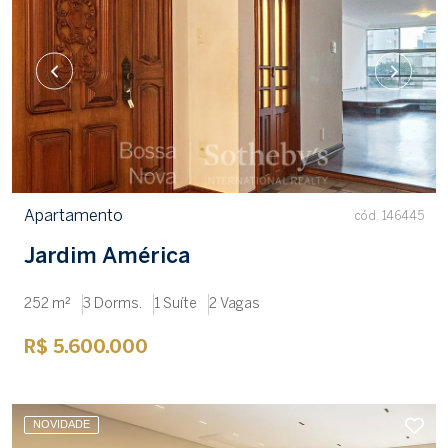
Apartamento
cód. 146445
Jardim América
252 m²
3 Dorms.
1 Suíte
2 Vagas
R$ 5.600.000
NOVIDADE