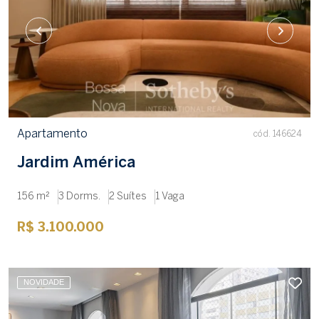
Apartamento
cód. 146624
Jardim América
156 m²
3 Dorms.
2 Suítes
1 Vaga
R$ 3.100.000
NOVIDADE