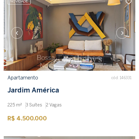
NOVIDADE
Apartamento
cód. 146331
Jardim América
225 m²
3 Suítes
2 Vagas
R$ 4.500.000