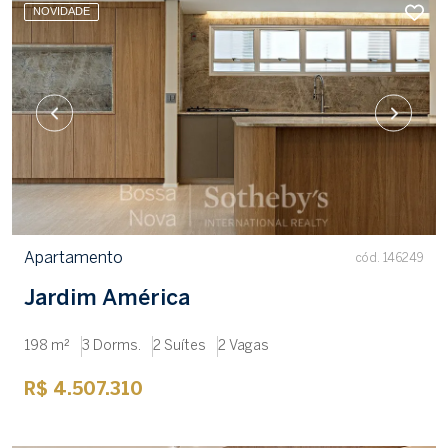
NOVIDADE
Apartamento
cód. 146249
Jardim América
198 m²
3 Dorms.
2 Suítes
2 Vagas
R$ 4.507.310