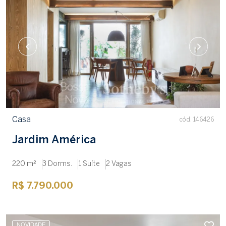
Casa
cód. 146426
Jardim América
220 m²
3 Dorms.
1 Suíte
2 Vagas
R$ 7.790.000
NOVIDADE