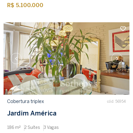
R$ 5.100.000
Cobertura triplex
cód. 56954
Jardim América
186 m²
2 Suítes
3 Vagas