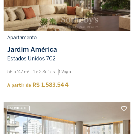
Apartamento
Jardim América
Estados Unidos 702
56 a 147 m²
1 e 2 Suítes
1 Vaga
R$ 1.583.544
A partir de
NOVIDADE