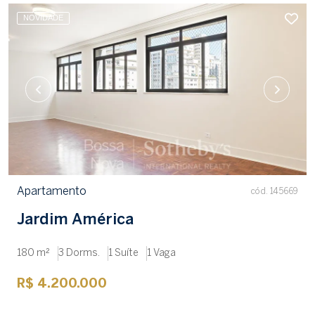
NOVIDADE
Apartamento
cód. 145669
Jardim América
180 m²
3 Dorms.
1 Suíte
1 Vaga
R$ 4.200.000