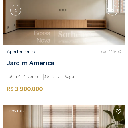
Apartamento
cód. 146250
Jardim América
156 m²
4 Dorms.
3 Suítes
1 Vaga
R$ 3.900.000
NOVIDADE