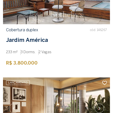
Cobertura duplex
cód. 146267
Jardim América
233 m²
3 Dorms.
2 Vagas
R$ 3.800.000
LANÇAMENTO