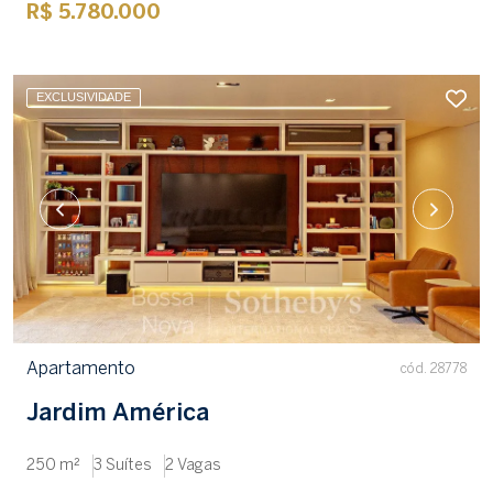
R$ 5.780.000
EXCLUSIVIDADE
Apartamento
cód. 28778
Jardim América
250 m²
3 Suítes
2 Vagas