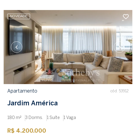
NOVIDADE
Apartamento
cód. 53912
Jardim América
180 m²
3 Dorms.
1 Suíte
1 Vaga
R$ 4.200.000