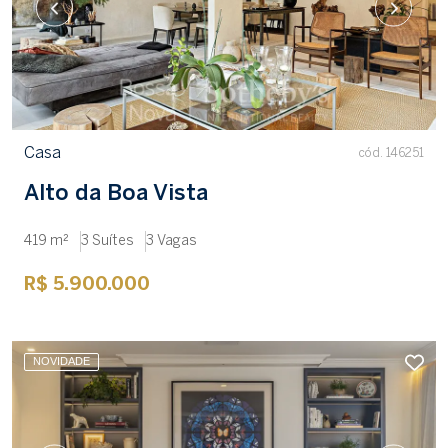
Casa
cód. 146251
Alto da Boa Vista
419 m²
3 Suítes
3 Vagas
R$ 5.900.000
NOVIDADE