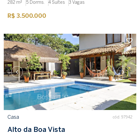
282 m²
5 Dorms.
4 Suítes
3 Vagas
R$ 3.500.000
Casa
cód. 97942
Alto da Boa Vista