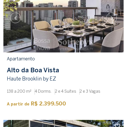
Apartamento
Alto da Boa Vista
Haute Brooklin by EZ
138 a 200 m²
4 Dorms.
2 e 4 Suítes
2 e 3 Vagas
R$ 2.399.500
A partir de