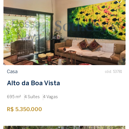
Casa
cód. 53781
Alto da Boa Vista
695 m²
4 Suítes
4 Vagas
R$ 5.350.000