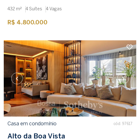
432 m²
4 Suítes
4 Vagas
R$ 4.800.000
Casa em condomínio
cód. 97617
Alto da Boa Vista