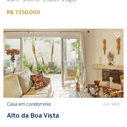
464 m²
4 Dorms.
2 Suítes
4 Vagas
R$ 7.150.000
Casa em condomínio
cód. 98619
Alto da Boa Vista