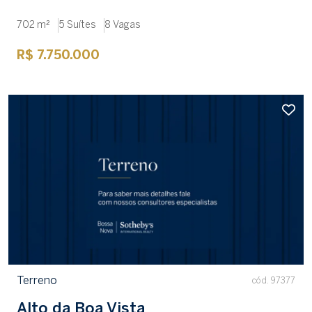
702 m²
5 Suítes
8 Vagas
R$ 7.750.000
Terreno
cód. 97377
Alto da Boa Vista