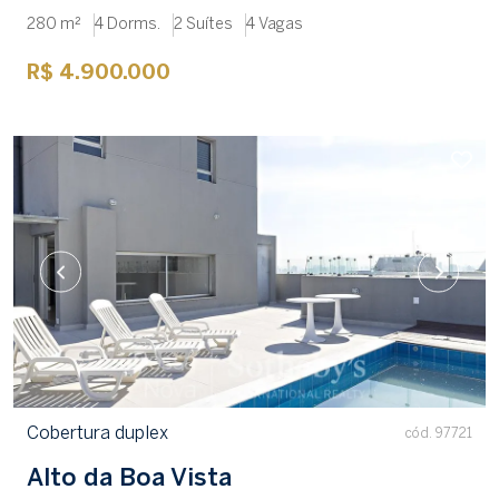
280 m²
4 Dorms.
2 Suítes
4 Vagas
R$ 4.900.000
Cobertura duplex
cód. 97721
Alto da Boa Vista