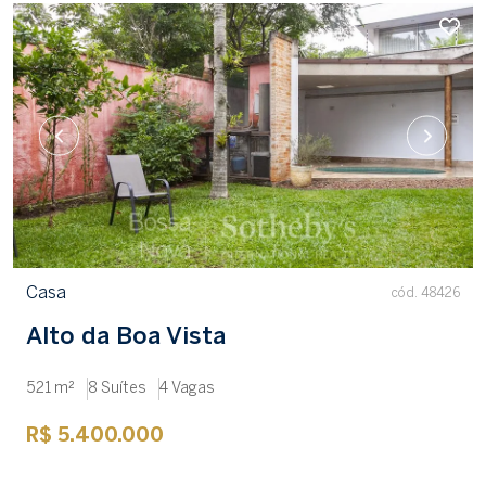
Casa
cód. 48426
Alto da Boa Vista
521 m²
8 Suítes
4 Vagas
R$ 5.400.000