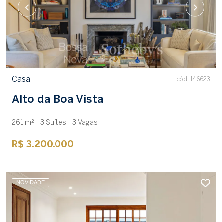
Casa
cód. 146623
Alto da Boa Vista
261 m²
3 Suítes
3 Vagas
R$ 3.200.000
NOVIDADE