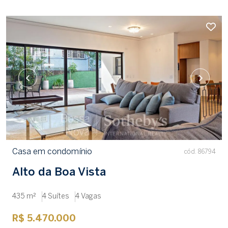
Casa em condomínio
cód. 86794
Alto da Boa Vista
435 m²
4 Suítes
4 Vagas
R$ 5.470.000