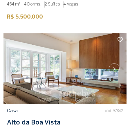
454 m²
4 Dorms.
2 Suítes
4 Vagas
R$ 5.500.000
Casa
cód. 97842
Alto da Boa Vista