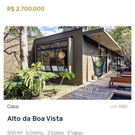
R$ 2.700.000
Casa
cód. 98882
Alto da Boa Vista
500 m²
6 Dorms.
2 Suítes
3 Vagas