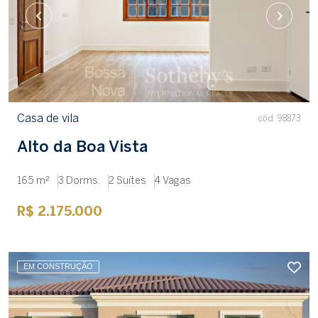
Casa de vila
cód. 98873
Alto da Boa Vista
165 m²
3 Dorms.
2 Suítes
4 Vagas
R$ 2.175.000
EM CONSTRUÇÃO