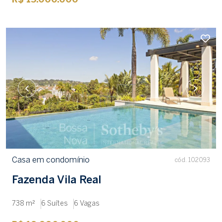
R$ 15.000.000
Casa em condomínio
cód. 102093
Fazenda Vila Real
738 m²
6 Suítes
6 Vagas