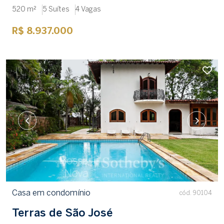
520 m²
5 Suítes
4 Vagas
R$ 8.937.000
Casa em condomínio
cód. 90104
Terras de São José