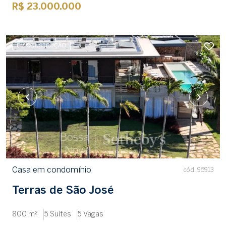
R$ 23.000.000
EM CONSTRUÇÃO
Casa em condomínio
cód. 95913
Terras de São José
800 m²
5 Suítes
5 Vagas