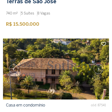
Terras de São José
740 m²
5 Suítes
8 Vagas
R$ 15.500.000
Casa em condomínio
cód. 87541