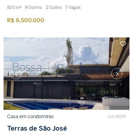
820 m²
4 Dorms.
2 Suítes
7 Vagas
R$ 6.500.000
Casa em condomínio
cód. 89299
Terras de São José