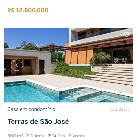
R$ 12.800.000
Casa em condomínio
cód. 92573
Terras de São José
800 m²
6 Dorms.
5 Suítes
6 Vagas