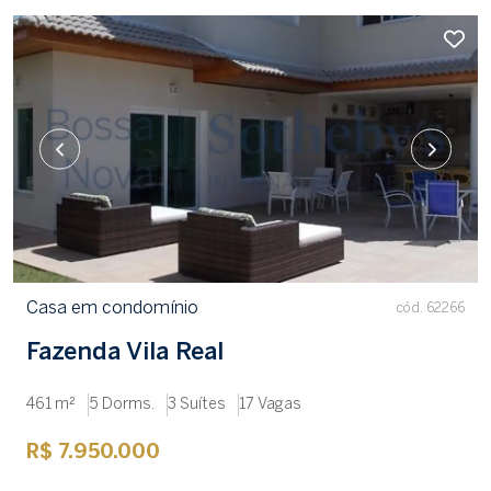
Casa em condomínio
cód. 62266
Fazenda Vila Real
461 m²
5 Dorms.
3 Suítes
17 Vagas
R$ 7.950.000