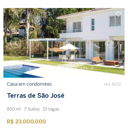
Casa em condomínio
cód. 62312
Terras de São José
850 m²
7 Suítes
13 Vagas
R$ 23.000.000