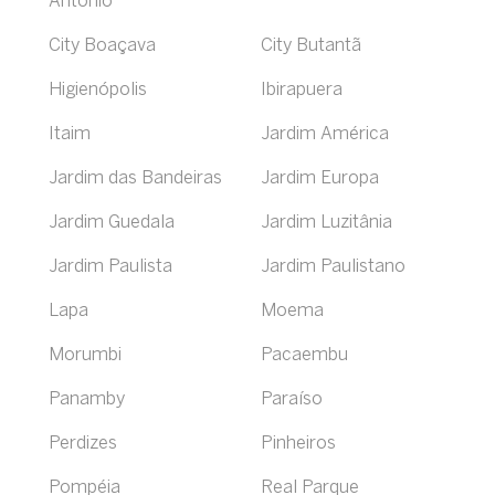
Antônio
City Boaçava
City Butantã
Higienópolis
Ibirapuera
Itaim
Jardim América
Jardim das Bandeiras
Jardim Europa
Jardim Guedala
Jardim Luzitânia
Jardim Paulista
Jardim Paulistano
Lapa
Moema
Morumbi
Pacaembu
Panamby
Paraíso
Perdizes
Pinheiros
Pompéia
Real Parque