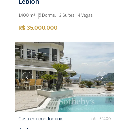
Leblon
1.400 m²
5 Dorms.
2 Suítes
4 Vagas
R$ 35.000.000
Casa em condomínio
cód. 65400