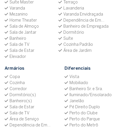
Suíte Master
Terraço
Varanda
Lavanderia
Mezanino
Varanda Envidraçada
Home Theater
Dependência de Empregada
Sala de Almoço
Banheiro de Empregada
Sala de Jantar
Dormitório
Banheiro
Suíte
Sala de TV
Cozinha Padrão
Sala de Estar
Área de Jardim
Elevador
Armários
Diferenciais
Copa
Vista
Cozinha
Mobiliado
Corredor
Banheiro Sr. e Sra.
Dormitório(s)
Iluminado/Ensolarado
Banheiro(s)
Janelão
Sala de Estar
Pé Direito Duplo
Sala de TV
Perto do Clube
Área de Serviço
Perto do Parque
Dependência de Empregada
Perto do Metrô