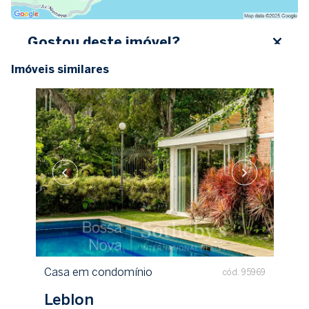
Gostou deste imóvel?
Imóveis similares
Preencha seus dados abaixo, entre em contato ou
solicite uma visita.
Nome completo
E-mail
Celular (WhatsApp)
+1
Desejo utilizar financiamento
Receber contato
Casa em condomínio
cód. 95969
Leblon