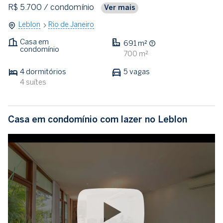
R$ 5.700
/ condomínio
Ver mais
Leblon
Rio de Janeiro
Casa em
691 m²
condomínio
700 m²
4 dormitórios
5 vagas
4 suítes
Casa em condomínio com lazer no Leblon