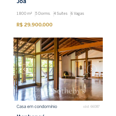
Joá
1.800 m²
5 Dorms.
4 Suítes
6 Vagas
R$ 29.900.000
Casa em condomínio
cód. 66087