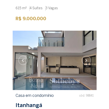
615 m²
4 Suítes
3 Vagas
R$ 9.000.000
Casa em condomínio
cód. 98841
Itanhangá