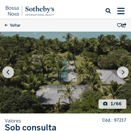
Voltar
1/66
Cód.: 97217
Valores
Sob consulta