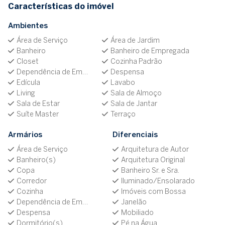
Características do imóvel
Ambientes
Área de Serviço
Área de Jardim
Banheiro
Banheiro de Empregada
Closet
Cozinha Padrão
Dependência de Empregada
Despensa
Edícula
Lavabo
Living
Sala de Almoço
Sala de Estar
Sala de Jantar
Suíte Master
Terraço
Armários
Diferenciais
Área de Serviço
Arquitetura de Autor
Banheiro(s)
Arquitetura Original
Copa
Banheiro Sr. e Sra.
Corredor
Iluminado/Ensolarado
Cozinha
Imóveis com Bossa
Dependência de Empregada
Janelão
Despensa
Mobiliado
Dormitório(s)
Pé na Água