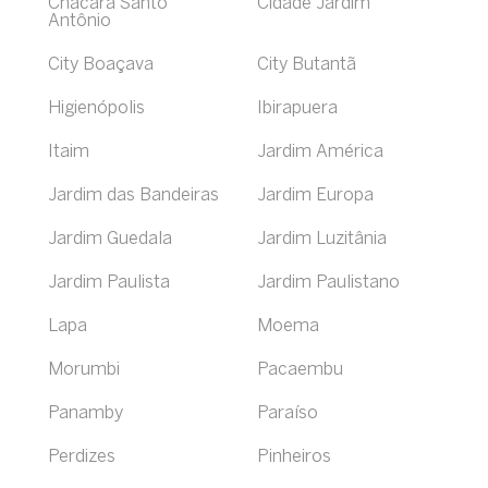
Chácara Santo
Cidade Jardim
Antônio
City Boaçava
City Butantã
Higienópolis
Ibirapuera
Itaim
Jardim América
Jardim das Bandeiras
Jardim Europa
Jardim Guedala
Jardim Luzitânia
Jardim Paulista
Jardim Paulistano
Lapa
Moema
Morumbi
Pacaembu
Panamby
Paraíso
Perdizes
Pinheiros