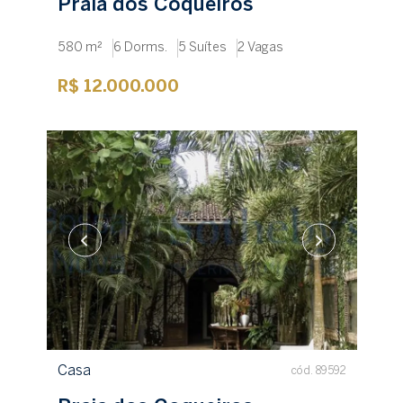
Praia dos Coqueiros
580 m²
6 Dorms.
5 Suítes
2 Vagas
R$ 12.000.000
Casa
cód. 89592