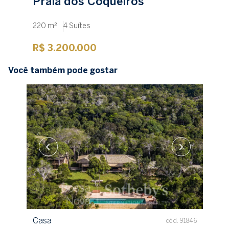
Praia dos Coqueiros
220 m²
4 Suítes
R$ 3.200.000
Você também pode gostar
Casa
cód. 91846