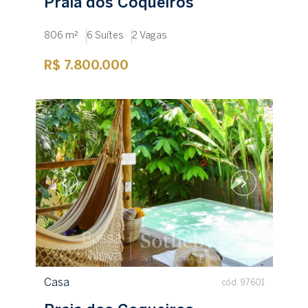
Praia dos Coqueiros
806 m²
6 Suítes
2 Vagas
R$ 7.800.000
Casa
cód. 97601