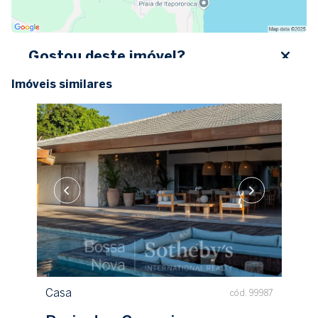
Gostou deste imóvel?
Imóveis similares
Preencha seus dados abaixo, entre em contato ou
solicite uma visita.
Nome completo
E-mail
Celular (WhatsApp)
+1
Desejo utilizar financiamento
Receber contato
Casa
cód. 99987