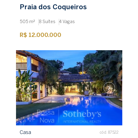
Praia dos Coqueiros
505 m²
8 Suítes
4 Vagas
R$ 12.000.000
Casa
cód. 87522