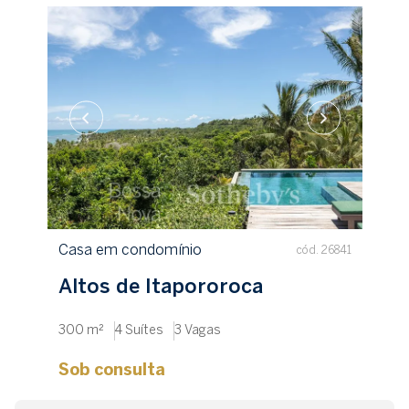
Casa em condomínio
cód. 26841
Altos de Itapororoca
300 m²
4 Suítes
3 Vagas
Sob consulta