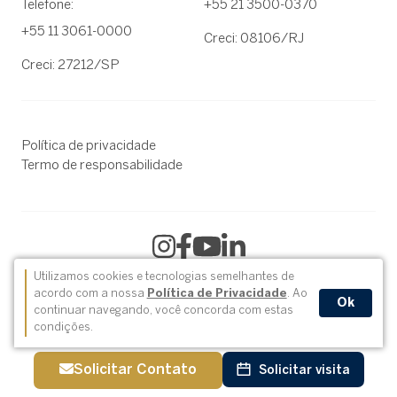
Telefone:
+55 21 3500-0370
+55 11 3061-0000
Creci: 08106/RJ
Creci: 27212/SP
Política de privacidade
Termo de responsabilidade
Utilizamos cookies e tecnologias semelhantes de
acordo com a nossa
Política de Privacidade
. Ao
Ok
2004-2026 © Sotheby´s International Realty® é uma marca
continuar navegando, você concorda com estas
registada da Sotheby´s International Realty Affiliates
condições.
LLC.Cada escritório é jurídica e financeiramente
independente.
Solicitar Contato
Solicitar visita