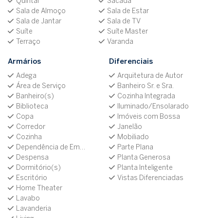
Quintal
Sacada
Sala de Almoço
Sala de Estar
Sala de Jantar
Sala de TV
Suíte
Suíte Master
Terraço
Varanda
Armários
Diferenciais
Adega
Arquitetura de Autor
Área de Serviço
Banheiro Sr. e Sra.
Banheiro(s)
Cozinha Integrada
Biblioteca
Iluminado/Ensolarado
Copa
Imóveis com Bossa
Corredor
Janelão
Cozinha
Mobiliado
Dependência de Empregada
Parte Plana
Despensa
Planta Generosa
Dormitório(s)
Planta Inteligente
Escritório
Vistas Diferenciadas
Home Theater
Lavabo
Lavanderia