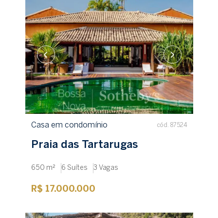
Nome completo
E-mail
Celular (WhatsApp)
+1
Desejo utilizar financiamento
Receber contato
Casa em condomínio
cód. 87524
Praia das Tartarugas
650 m²
6 Suítes
3 Vagas
R$ 17.000.000