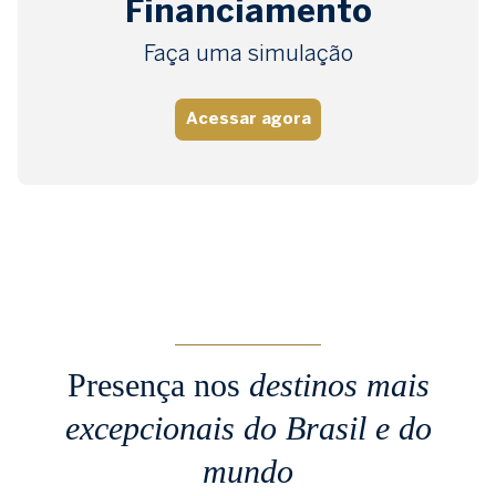
Preencha seus dados abaixo, entre em contato ou
Financiamento
solicite uma visita.
Faça uma simulação
Nome completo
Acessar agora
E-mail
Celular (WhatsApp)
+1
Desejo utilizar financiamento
Receber contato
Presença nos
destinos mais
excepcionais
do Brasil e do
mundo