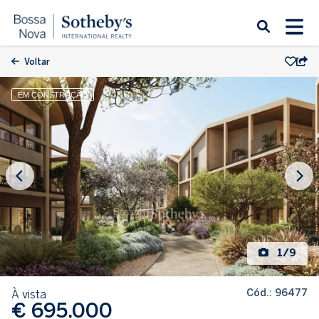
Voltar
EM CONSTRUÇÃO
1/9
Cód.: 96477
À vista
€ 695.000