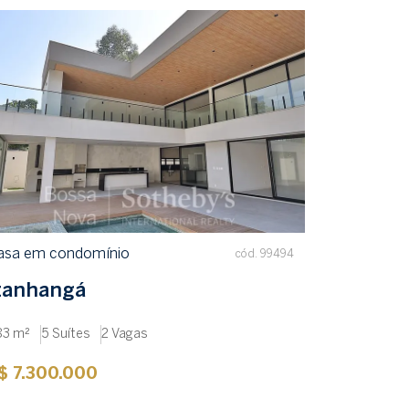
asa em condomínio
cód. 99494
tanhangá
83 m²
5 Suítes
2 Vagas
$ 7.300.000