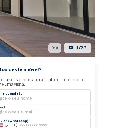
1/37
tou deste imóvel?
ncha seus dados abaixo, entre em contato ou
ite uma visita.
me completo
ail
lular (WhatsApp)
+1