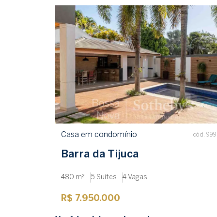
Casa em condomínio
cód. 99
Barra da Tijuca
480 m²
5 Suítes
4 Vagas
R$ 7.950.000