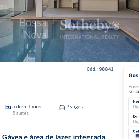
Cód.: 98841
Gos
Pree
solic
No
5 dormitórios
2 vagas
5 suítes
E-m
Ce
 Gávea e área de lazer integrada