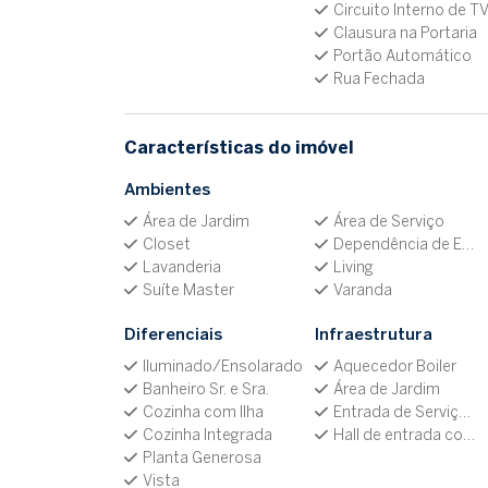
Circuito Interno de T
Clausura na Portaria
Portão Automático
Rua Fechada
Características do imóvel
Ambientes
Área de Jardim
Área de Serviço
Closet
Dependência de Empregada
Lavanderia
Living
Suíte Master
Varanda
Diferenciais
Infraestrutura
Iluminado/Ensolarado
Aquecedor Boiler
Banheiro Sr. e Sra.
Área de Jardim
Cozinha com Ilha
Entrada de Serviço Independente
Cozinha Integrada
Hall de entrada com Pé Direito Duplo
Planta Generosa
Vista