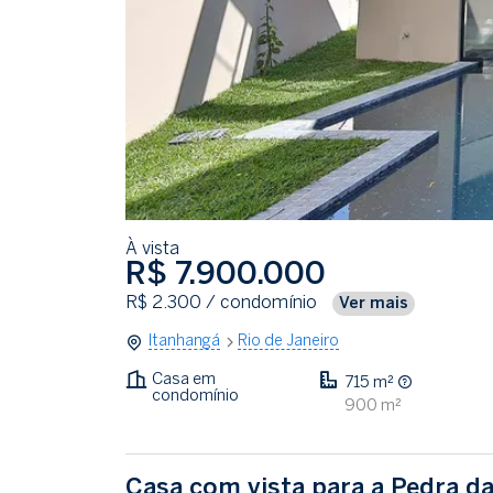
À vista
R$ 7.900.000
R$ 2.300
/ condomínio
Ver mais
Itanhangá
Rio de Janeiro
Casa em
715 m²
condomínio
900 m²
Casa com vista para a Pedra da