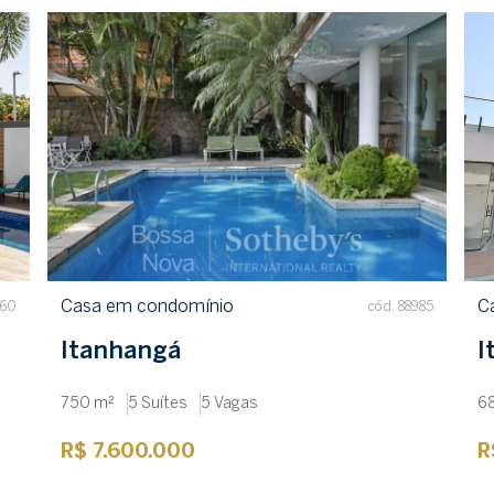
Casa em condomínio
C
960
cód. 88985
Itanhangá
I
750 m²
5 Suítes
5 Vagas
6
R$ 7.600.000
R