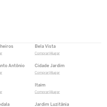
nheiros
Bela Vista
ar
Comprar
|
Alugar
nto Antônio
Cidade Jardim
ar
Comprar
|
Alugar
Itaim
ar
Comprar
|
Alugar
edala
Jardim Luzitânia