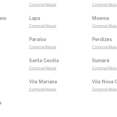
Comprar
|
Alugar
Comprar
|
Alug
ano
Lapa
Moema
Comprar
|
Alugar
Comprar
|
Alug
Paraíso
Perdizes
Comprar
|
Alugar
Comprar
|
Alug
Santa Cecília
Sumaré
Comprar
|
Alugar
Comprar
|
Alug
Vila Mariana
Vila Nova 
Comprar
|
Alugar
Comprar
|
Alug
a