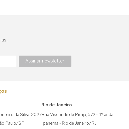
ias.
Assinar newsletter
ços
Rio de Janeiro
nteiro da Silva, 2027
Rua Visconde de Pirajá, 572 - 4º andar
São Paulo/SP
Ipanema - Rio de Janeiro/RJ