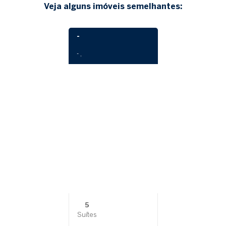
Veja alguns imóveis semelhantes:
-
- ,
5
Suítes