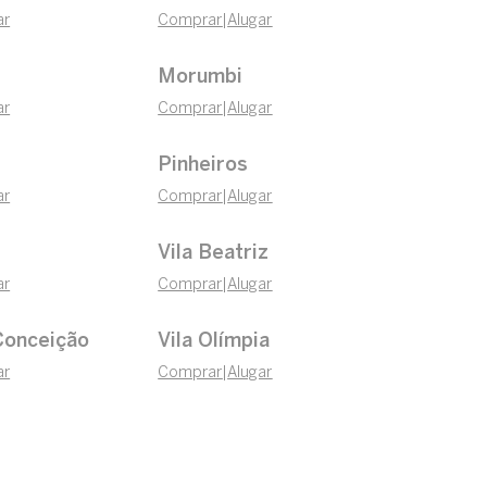
ar
Comprar
|
Alugar
Morumbi
ar
Comprar
|
Alugar
Pinheiros
ar
Comprar
|
Alugar
Vila Beatriz
ar
Comprar
|
Alugar
Conceição
Vila Olímpia
ar
Comprar
|
Alugar