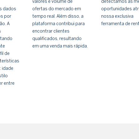
valores e volume de
detectamos as me
Os dados
ofertas do mercado em
oportunidades atr
os por
tempo real. Além disso, a
nossa exclusiva
ão. A
plataforma contribui para
ferramenta de renta
s
encontrar clientes
ntando
qualificados, resultando
nte
em uma venda mais rápida.
il de
erísticas
: idade
tilo
er entre