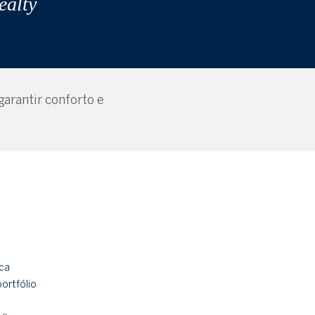
ealty
arantir conforto e
ca
portfólio