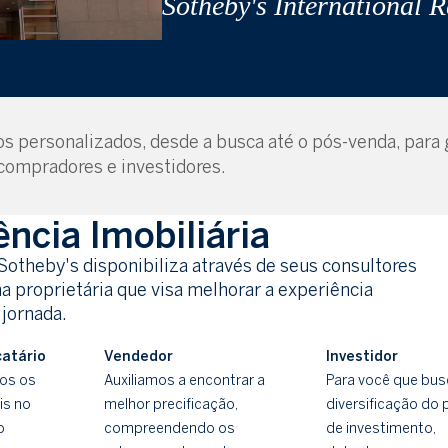
Sotheby's International R
 personalizados, desde a busca até o pós-venda, para g
 compradores e investidores.
ência Imobiliária
otheby's disponibiliza através de seus consultores
 proprietária que visa melhorar a experiência
 jornada.
atário
Vendedor
Investidor
os os
Auxiliamos a encontrar a
Para você que bus
is no
melhor precificação,
diversificação do 
o
compreendendo os
de investimento,