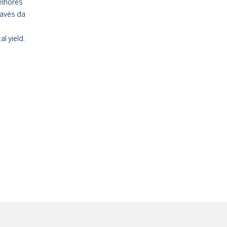
lhores
avés da
l yield.