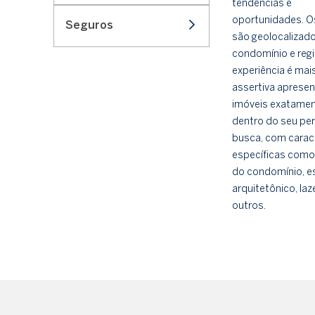
tendências e
oportunidades. 
Seguros
são geolocalizad
condomínio e regi
experiência é mai
assertiva aprese
imóveis exatame
dentro do seu perf
busca, com caract
específicas como
do condomínio, es
arquitetônico, laz
outros.