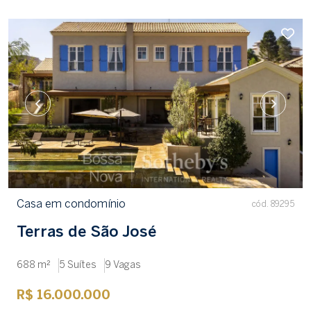
Casa em condomínio
cód. 89295
Terras de São José
688 m²
5 Suítes
9 Vagas
R$ 16.000.000