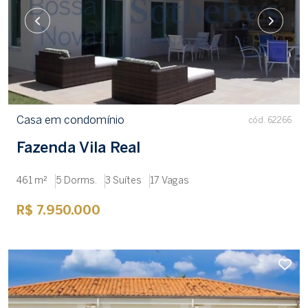
Casa em condomínio
cód. 62266
Fazenda Vila Real
461 m²
5 Dorms.
3 Suítes
17 Vagas
R$ 7.950.000