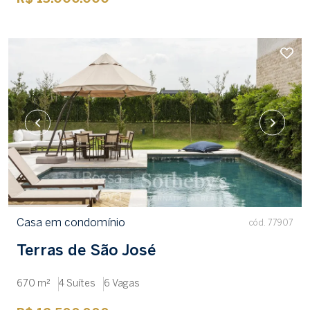
Casa em condomínio
cód. 77907
Terras de São José
670 m²
4 Suítes
6 Vagas