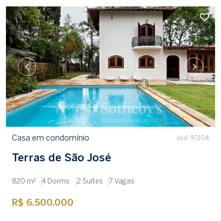
Casa em condomínio
cód. 90104
Terras de São José
820 m²
4 Dorms.
2 Suítes
7 Vagas
R$ 6.500.000