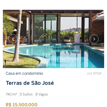
Casa em condomínio
cód. 87928
Terras de São José
740 m²
5 Suítes
8 Vagas
R$ 15.500.000