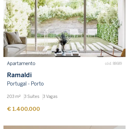
Apartamento
cód. 88689
Ramaldi
Portugal - Porto
203 m²
3 Suítes
3 Vagas
€ 1.400.000