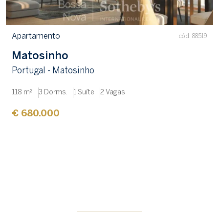
Apartamento
cód. 88519
Matosinho
Portugal - Matosinho
118 m²
3 Dorms.
1 Suíte
2 Vagas
€ 680.000