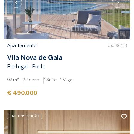
Apartamento
cód. 96433
Vila Nova de Gaia
Portugal - Porto
97 m²
2 Dorms.
1 Suíte
1 Vaga
€ 490.000
EM CONSTRUÇÃO