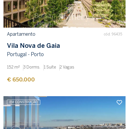
Apartamento
cód. 96435
Vila Nova de Gaia
Portugal - Porto
152 m²
3 Dorms.
1 Suíte
2 Vagas
€ 650.000
EM CONSTRUÇÃO