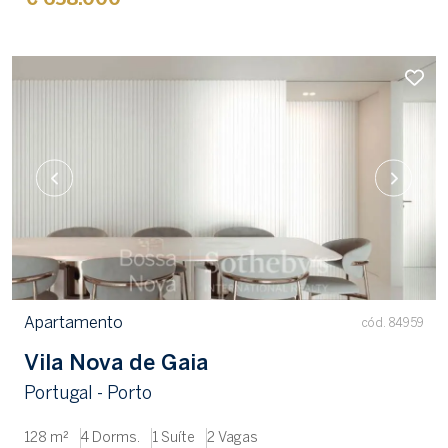
€ 658.000
Apartamento
cód. 84959
Vila Nova de Gaia
Portugal - Porto
128 m²
4 Dorms.
1 Suíte
2 Vagas