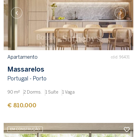
Apartamento
cód. 96431
Massarelos
Portugal - Porto
90 m²
2 Dorms.
1 Suíte
1 Vaga
€ 810.000
EM CONSTRUÇÃO