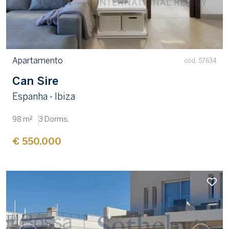
Apartamento
cód. 57634
Can Sire
Espanha - Ibiza
98 m²
3 Dorms.
€ 550.000