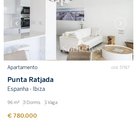
Apartamento
cód. 57617
Punta Ratjada
Espanha - Ibiza
96 m²
3 Dorms.
1 Vaga
€ 780.000