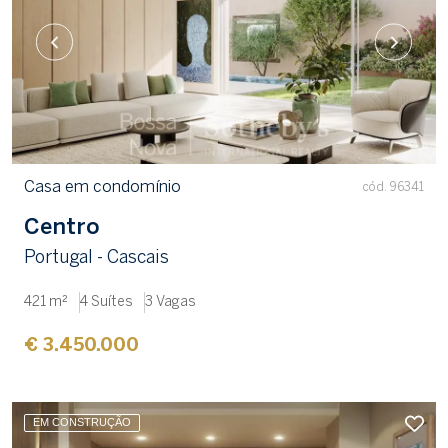
Casa em condomínio
cód. 96341
Centro
Portugal - Cascais
421 m²
4 Suítes
3 Vagas
€ 3.450.000
EM CONSTRUÇÃO