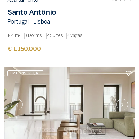
Apartamento
cód. 80767
Santo Antônio
Portugal - Lisboa
144 m²
3 Dorms.
2 Suítes
2 Vagas
€ 1.150.000
EM CONSTRUÇÃO