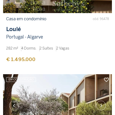
Casa em condomínio
cód. 96478
Loulé
Portugal - Algarve
282 m²
4 Dorms.
2 Suítes
2 Vagas
€ 1.495.000
EM CONSTRUÇÃO