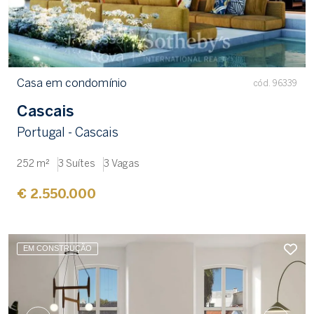
Casa em condomínio
cód. 96339
Cascais
Portugal - Cascais
252 m²
3 Suítes
3 Vagas
€ 2.550.000
EM CONSTRUÇÃO