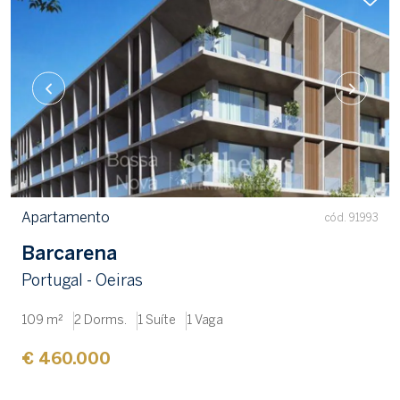
Apartamento
cód. 91993
Barcarena
Portugal - Oeiras
109 m²
2 Dorms.
1 Suíte
1 Vaga
€ 460.000