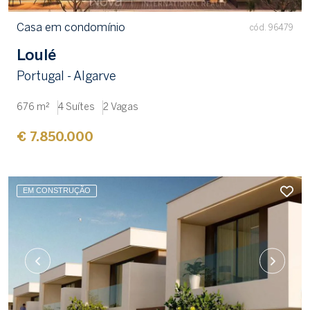
Casa em condomínio
cód. 96479
Loulé
Portugal - Algarve
676 m²
4 Suítes
2 Vagas
€ 7.850.000
EM CONSTRUÇÃO