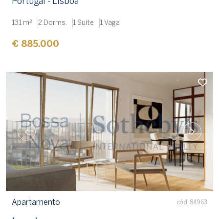
Portugal - Lisboa
131 m²
2 Dorms.
1 Suíte
1 Vaga
€ 885.000
Apartamento
cód. 84963