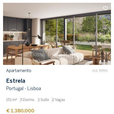
Apartamento
cód. 91990
Estrela
Portugal - Lisboa
151 m²
3 Dorms.
1 Suíte
2 Vagas
€ 1.380.000