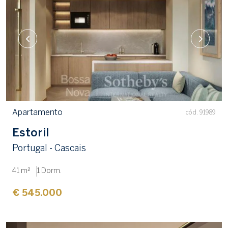
Apartamento
cód. 91989
Estoril
Portugal - Cascais
41 m²
1 Dorm.
€ 545.000