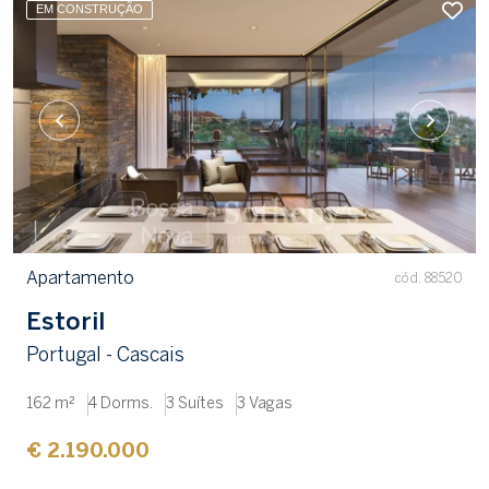
EM CONSTRUÇÃO
Apartamento
cód. 88520
Estoril
Portugal - Cascais
162 m²
4 Dorms.
3 Suítes
3 Vagas
€ 2.190.000