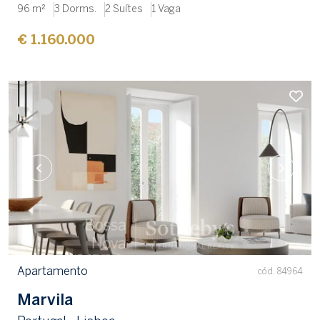
96 m²
3 Dorms.
2 Suítes
1 Vaga
€ 1.160.000
Apartamento
cód. 84964
Marvila