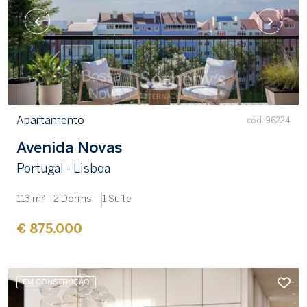
Apartamento
cód. 96224
Avenida Novas
Portugal - Lisboa
113 m²
2 Dorms.
1 Suíte
€ 875.000
EM CONSTRUÇÃO