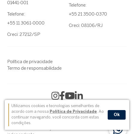
01441-001
Telefone:
Telefone:
+55 21 3500-0370
+55 11 3061-0000
Creci: 08106/RJ
Creci: 27212/SP
Política de privacidade
Termo de responsabilidade
Utilizamos cookies e tecnologias semelhantes de
acordo com a nossa
Política de Privacidade
. Ao
Ok
2004-2026 © Sotheby´s International Realty® é uma marca
continuar navegando, você concorda com estas
registada da Sotheby´s International Realty Affiliates
condições.
LLC.Cada escritório é jurídica e financeiramente