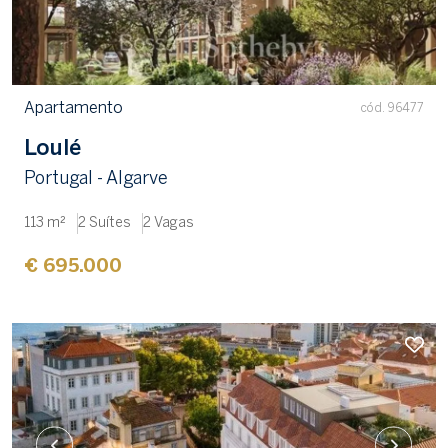
Apartamento
cód. 96477
Loulé
Portugal - Algarve
113 m²
2 Suítes
2 Vagas
€ 695.000