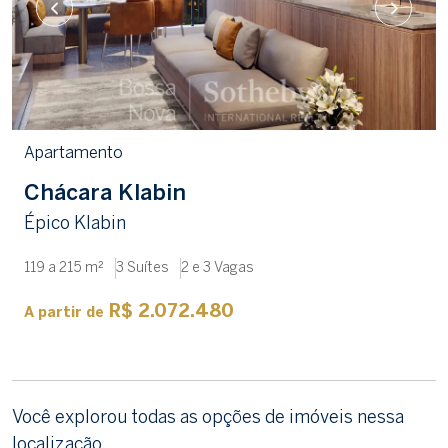
Apartamento
Chácara Klabin
Épico Klabin
119 a 215 m²
3 Suítes
2 e 3 Vagas
R$ 2.072.480
A partir de
Você explorou todas as opções de imóveis nessa
localização