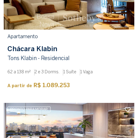
Apartamento
Chácara Klabin
Tons Klabin - Residencial
62 a 138 m²
2 e 3 Dorms.
1 Suíte
1 Vaga
R$ 1.089.253
A partir de
PRONTO PARA MORAR