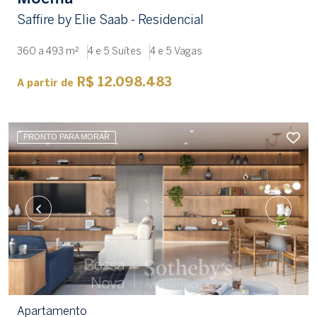
Saffire by Elie Saab - Residencial
360 a 493 m²
4 e 5 Suítes
4 e 5 Vagas
R$ 12.098.483
A partir de
PRONTO PARA MORAR
Apartamento