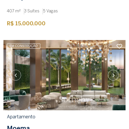
407 m²
3 Suítes
5 Vagas
R$ 15.000.000
EM CONSTRUÇÃO
Apartamento
Moema