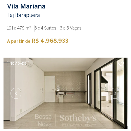
Vila Mariana
Taj Ibirapuera
191 a 479 m²
3 e 4 Suítes
3 a 5 Vagas
R$ 4.968.933
A partir de
NOVIDADE