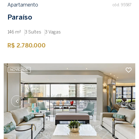
Apartamento
cód. 95587
Paraíso
146 m²
3 Suítes
3 Vagas
R$ 2.780.000
NOVIDADE