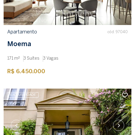
Apartamento
cód. 97040
Moema
171 m²
3 Suítes
3 Vagas
R$ 6.450.000
EXCLUSIVIDADE