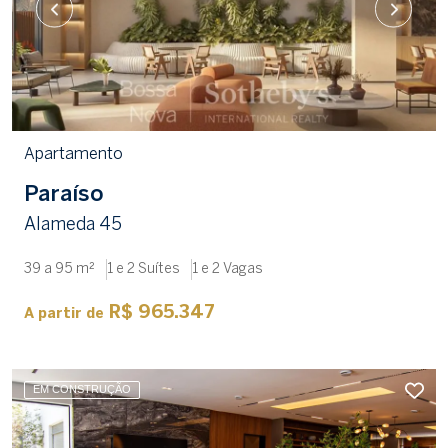
Apartamento
Paraíso
Alameda 45
39 a 95 m²
1 e 2 Suítes
1 e 2 Vagas
R$ 965.347
A partir de
EM CONSTRUÇÃO