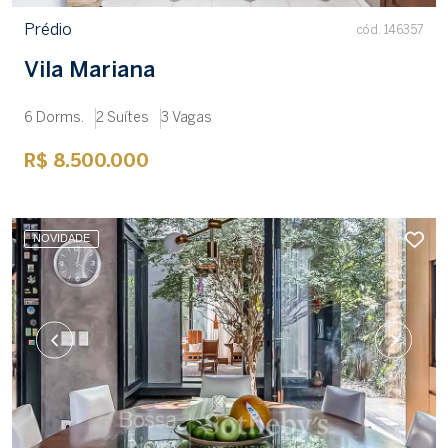
Prédio
cód. 146357
Vila Mariana
6 Dorms.
2 Suítes
3 Vagas
R$ 8.500.000
NOVIDADE