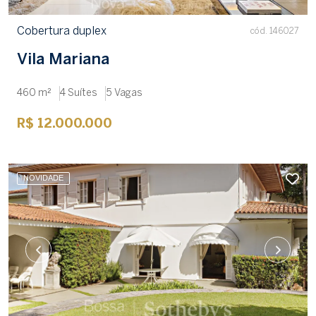
Cobertura duplex
cód. 146027
Vila Mariana
460 m²
4 Suítes
5 Vagas
R$ 12.000.000
NOVIDADE