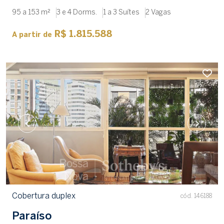
95 a 153 m²
3 e 4 Dorms.
1 a 3 Suítes
2 Vagas
R$ 1.815.588
A partir de
Cobertura duplex
cód. 146188
Paraíso