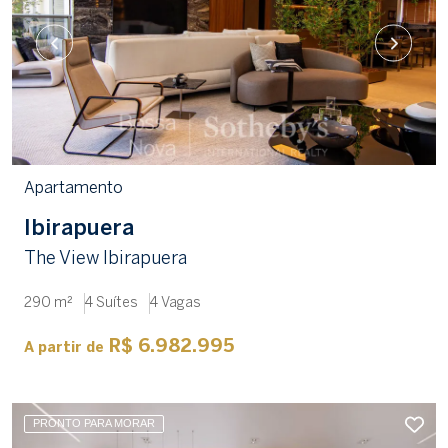
Apartamento
Ibirapuera
The View Ibirapuera
290 m²
4 Suítes
4 Vagas
R$ 6.982.995
A partir de
PRONTO PARA MORAR