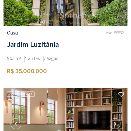
Casa
cód. 55832
Jardim Luzitânia
953 m²
4 Suítes
7 Vagas
R$ 35.000.000
LANÇAMENTO