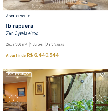
Apartamento
Ibirapuera
Zen Cyrela e Yoo
281 a 501 m²
4 Suítes
3 e 5 Vagas
R$ 6.440.544
A partir de
EXCLUSIVIDADE