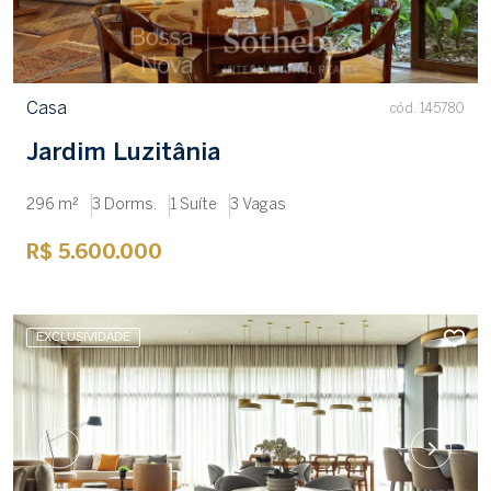
Casa
cód. 145780
Jardim Luzitânia
296 m²
3 Dorms.
1 Suíte
3 Vagas
R$ 5.600.000
EXCLUSIVIDADE