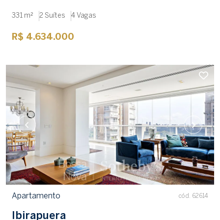
331 m²
2 Suítes
4 Vagas
R$ 4.634.000
Apartamento
cód. 62614
Ibirapuera