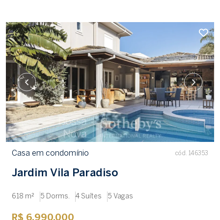
Casa em condomínio
cód. 146353
Jardim Vila Paradiso
618 m²
5 Dorms.
4 Suítes
5 Vagas
R$ 6.990.000