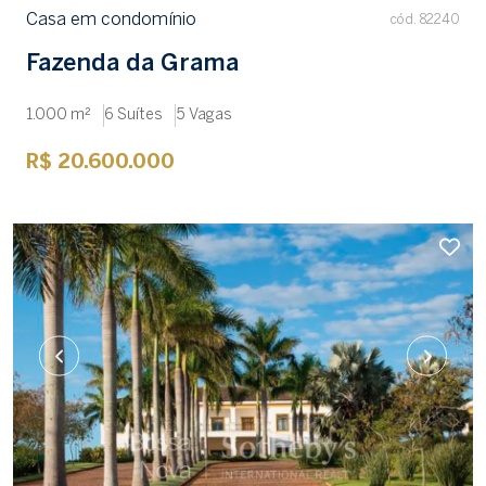
Casa em condomínio
cód. 82240
Fazenda da Grama
1.000 m²
6 Suítes
5 Vagas
R$ 20.600.000