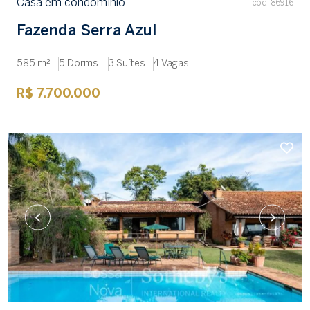
Casa em condomínio
cód. 86916
Fazenda Serra Azul
585 m²
5 Dorms.
3 Suítes
4 Vagas
R$ 7.700.000