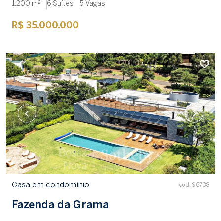
1.200 m²
6 Suítes
5 Vagas
R$ 35.000.000
Casa em condomínio
cód. 96738
Fazenda da Grama