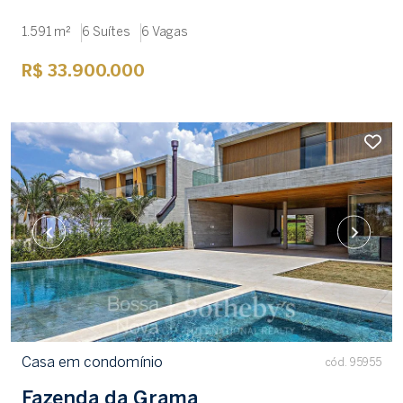
1.591 m²
6 Suítes
6 Vagas
R$ 33.900.000
Casa em condomínio
cód. 95955
Fazenda da Grama