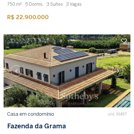
750 m²
5 Dorms.
3 Suítes
3 Vagas
R$ 22.900.000
Casa em condomínio
cód. 96497
Fazenda da Grama