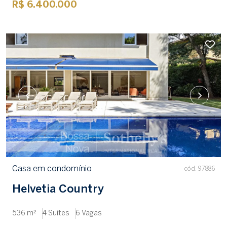
R$ 6.400.000
Casa em condomínio
cód. 97886
Helvetia Country
536 m²
4 Suítes
6 Vagas