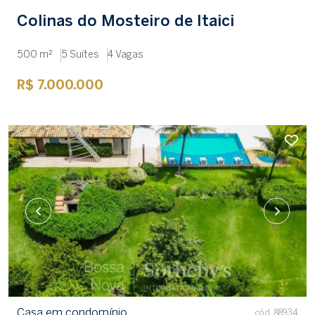
Colinas do Mosteiro de Itaici
500 m²
5 Suítes
4 Vagas
R$ 7.000.000
Casa em condomínio
cód. 88934