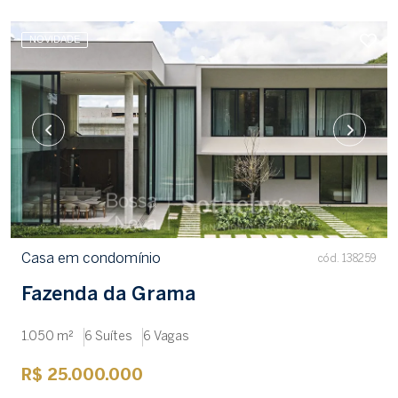
NOVIDADE
Casa em condomínio
cód. 138259
Fazenda da Grama
1.050 m²
6 Suítes
6 Vagas
R$ 25.000.000