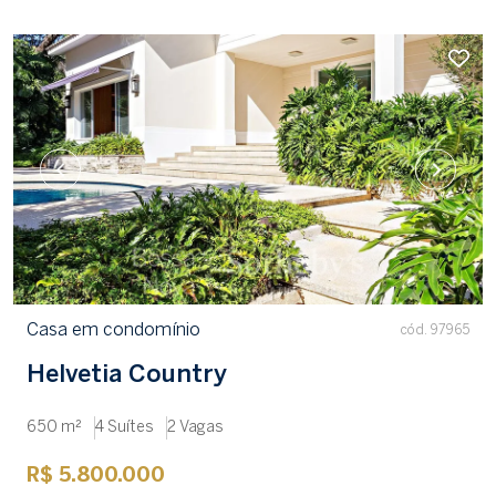
Casa em condomínio
cód. 97965
Helvetia Country
650 m²
4 Suítes
2 Vagas
R$ 5.800.000