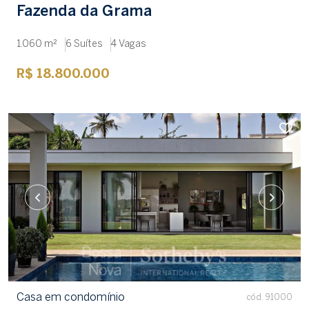
Fazenda da Grama
1.060 m²
6 Suítes
4 Vagas
R$ 18.800.000
Casa em condomínio
cód. 91000