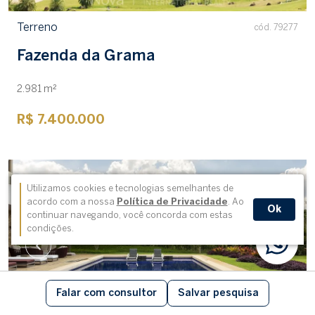
Terreno
cód. 79277
Fazenda da Grama
2.981 m²
R$ 7.400.000
Utilizamos cookies e tecnologias semelhantes de
acordo com a nossa
Política de Privacidade
. Ao
Ok
continuar navegando, você concorda com estas
condições.
Falar com consultor
Salvar pesquisa