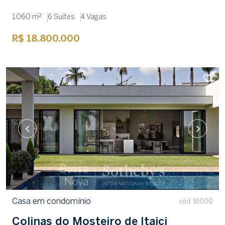
1.060 m²
6 Suítes
4 Vagas
R$ 18.800.000
Casa em condomínio
cód. 91000
Colinas do Mosteiro de Itaici