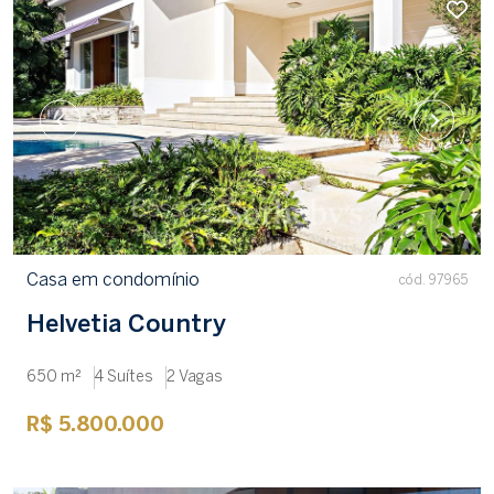
Casa em condomínio
cód. 97965
Helvetia Country
650 m²
4 Suítes
2 Vagas
R$ 5.800.000