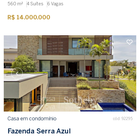
560 m²
4 Suítes
6 Vagas
R$ 14.000.000
Casa em condomínio
cód. 92295
Fazenda Serra Azul