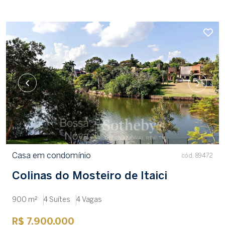
Casa em condomínio
cód. 89472
Colinas do Mosteiro de Itaici
900 m²
4 Suítes
4 Vagas
R$ 7.900.000