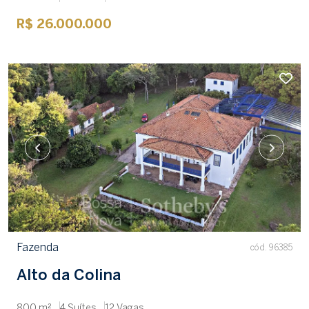
R$ 26.000.000
Fazenda
cód. 96385
Alto da Colina
800 m²
4 Suítes
12 Vagas