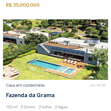
R$ 35.000.000
Casa em condomínio
cód. 96738
Fazenda da Grama
750 m²
5 Dorms.
3 Suítes
3 Vagas