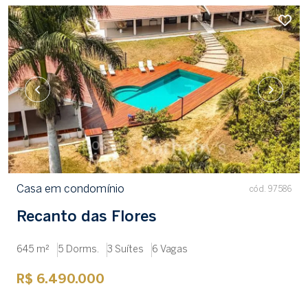
Casa em condomínio
cód. 97586
Recanto das Flores
645 m²
5 Dorms.
3 Suítes
6 Vagas
R$ 6.490.000