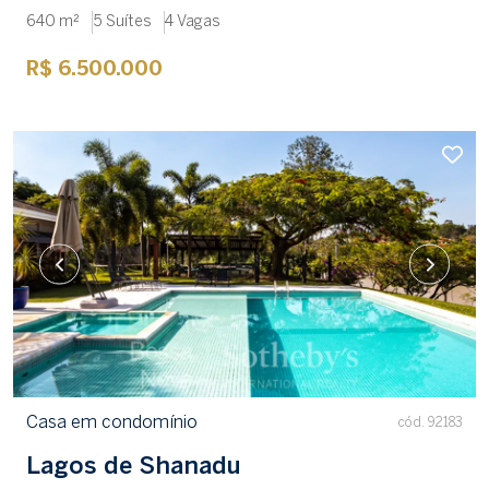
640 m²
5 Suítes
4 Vagas
R$ 6.500.000
Casa em condomínio
cód. 92183
Lagos de Shanadu