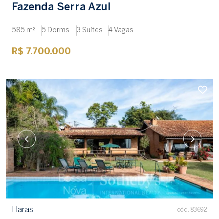
Fazenda Serra Azul
585 m²
5 Dorms.
3 Suítes
4 Vagas
R$ 7.700.000
Haras
cód. 83692