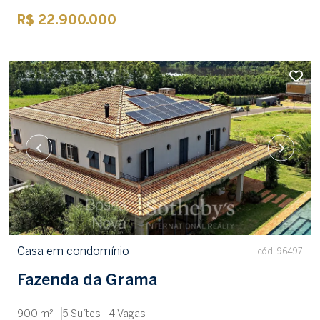
R$ 22.900.000
Casa em condomínio
cód. 96497
Fazenda da Grama
900 m²
5 Suítes
4 Vagas