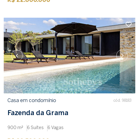
R$ 22.000.000
Casa em condomínio
cód. 98183
Fazenda da Grama
900 m²
6 Suítes
6 Vagas