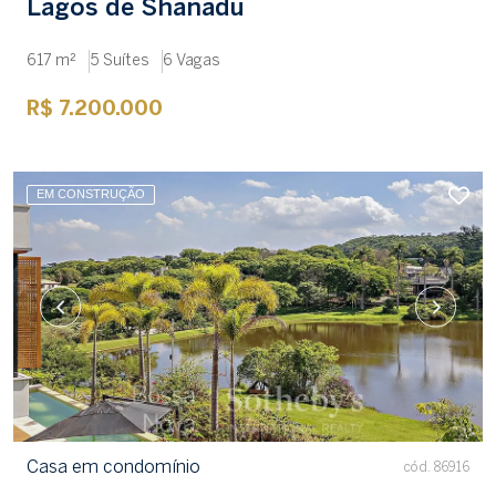
Lagos de Shanadu
617 m²
5 Suítes
6 Vagas
R$ 7.200.000
EM CONSTRUÇÃO
Casa em condomínio
cód. 86916