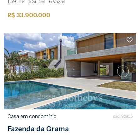
1.591 m²
6 Suítes
6 Vagas
R$ 33.900.000
Casa em condomínio
cód. 95955
Fazenda da Grama