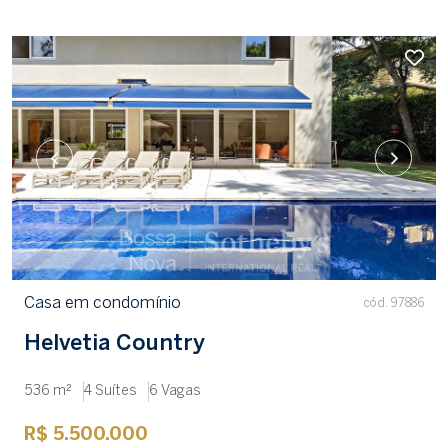
Casa em condomínio
cód. 97886
Helvetia Country
536 m²
4 Suítes
6 Vagas
R$ 5.500.000