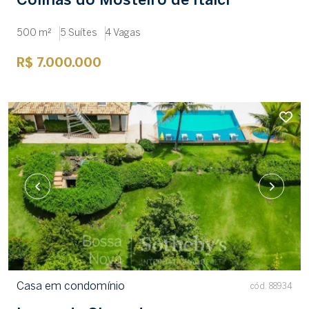
Colinas do Mosteiro de Itaici
500 m²
5 Suítes
4 Vagas
R$ 7.000.000
Casa em condomínio
cód. 88934