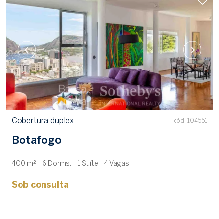
Cobertura duplex
cód. 104551
Botafogo
400 m²
6 Dorms.
1 Suíte
4 Vagas
Sob consulta