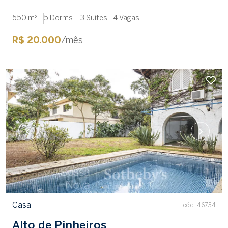
550 m²
5 Dorms.
3 Suítes
4 Vagas
R$ 20.000
/mês
Casa
cód. 46734
Alto de Pinheiros