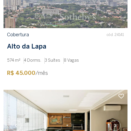
Cobertura
cód. 24141
Alto da Lapa
574 m²
4 Dorms.
3 Suítes
8 Vagas
R$ 45.000
/mês