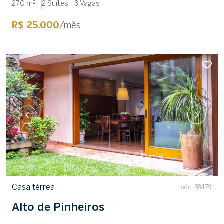
270 m²
2 Suítes
3 Vagas
R$ 25.000
/mês
Casa térrea
cód. 88479
Alto de Pinheiros