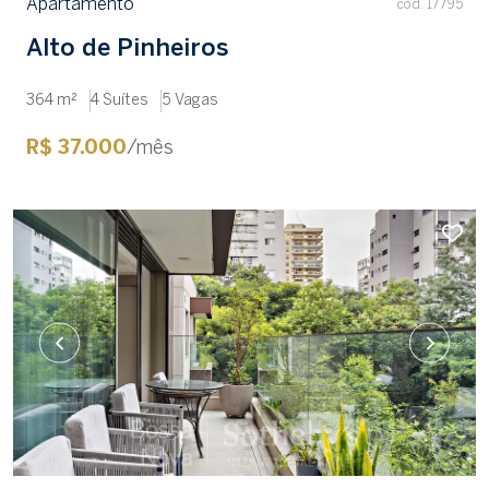
Apartamento
cód. 17795
Alto de Pinheiros
364 m²
4 Suítes
5 Vagas
R$ 37.000
/mês