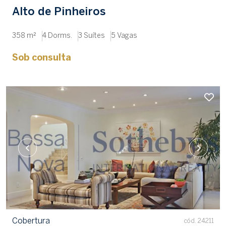
Alto de Pinheiros
358 m²
4 Dorms.
3 Suítes
5 Vagas
Sob consulta
Cobertura
cód. 24211