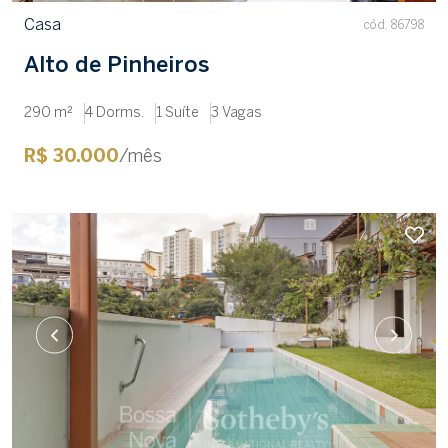
Casa
cód. 86798
Alto de Pinheiros
290 m²
4 Dorms.
1 Suíte
3 Vagas
R$ 30.000
/mês