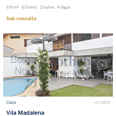
659 m²
6 Dorms.
3 Suítes
4 Vagas
Sob consulta
Casa
cód. 48538
Vila Madalena