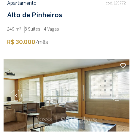
Apartamento
cód. 129772
Alto de Pinheiros
249 m²
3 Suítes
4 Vagas
R$ 30.000
/mês