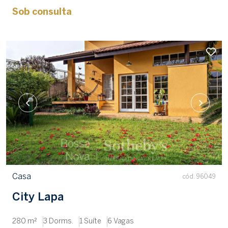
Sob consulta
Casa
cód. 96049
City Lapa
280 m²
3 Dorms.
1 Suíte
6 Vagas