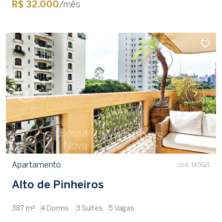
R$ 32.000
/mês
Apartamento
cód. 145621
Alto de Pinheiros
387 m²
4 Dorms.
3 Suítes
5 Vagas