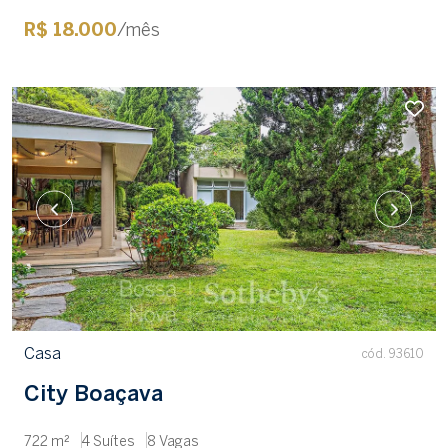
R$ 18.000
/mês
Casa
cód. 93610
City Boaçava
722 m²
4 Suítes
8 Vagas