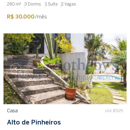
280 m²
3 Dorms.
1 Suíte
2 Vagas
R$ 30.000
/mês
Casa
cód. 87229
Alto de Pinheiros