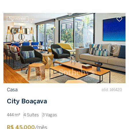
NOVIDADE
Casa
cód. 146420
City Boaçava
444 m²
4 Suítes
3 Vagas
R$ 45.000
/mês