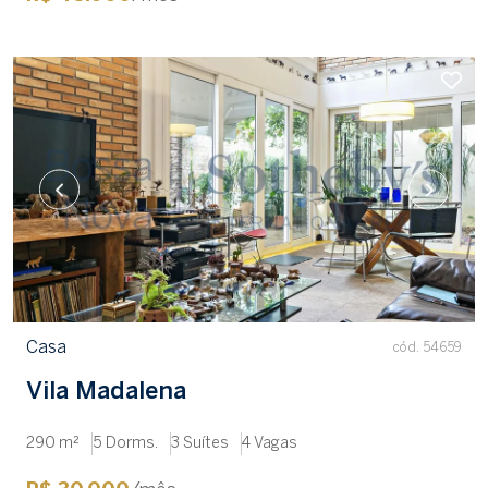
Casa
cód. 54659
Vila Madalena
290 m²
5 Dorms.
3 Suítes
4 Vagas