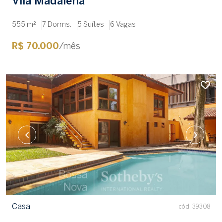
Vila Madalena
555 m²
7 Dorms.
5 Suítes
6 Vagas
R$ 70.000
/mês
Casa
cód. 39308