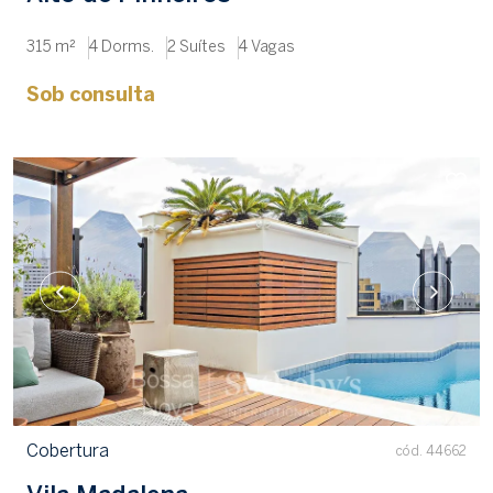
315 m²
4 Dorms.
2 Suítes
4 Vagas
Sob consulta
Cobertura
cód. 44662