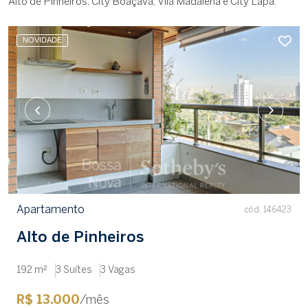
Alto de Pinheiros, City Boaçava, Vila Madalena e City Lapa.
NOVIDADE
Apartamento
cód. 146423
Alto de Pinheiros
192 m²
3 Suítes
3 Vagas
R$ 13.000
/mês