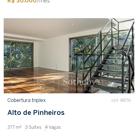
R$ 30.000
/mês
Cobertura triplex
cód. 48256
Alto de Pinheiros
377 m²
3 Suítes
4 Vagas