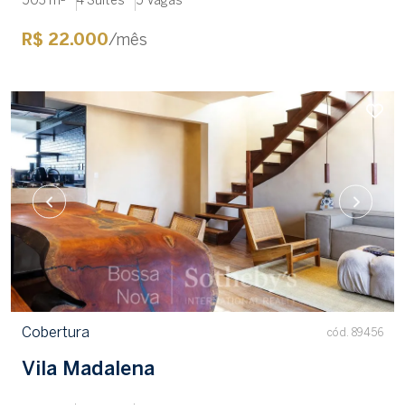
503 m²
4 Suítes
5 Vagas
R$ 22.000
/mês
Cobertura
cód. 89456
Vila Madalena