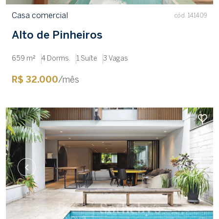
Casa comercial
cód. 141409
Alto de Pinheiros
659 m²
4 Dorms.
1 Suíte
3 Vagas
R$ 32.000
/mês