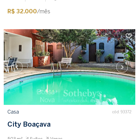
R$ 32.000
/mês
Casa
cód. 93372
City Boaçava