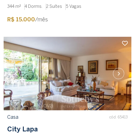
344 m²
4 Dorms.
2 Suítes
5 Vagas
R$ 15.000
/mês
Casa
cód. 65413
City Lapa