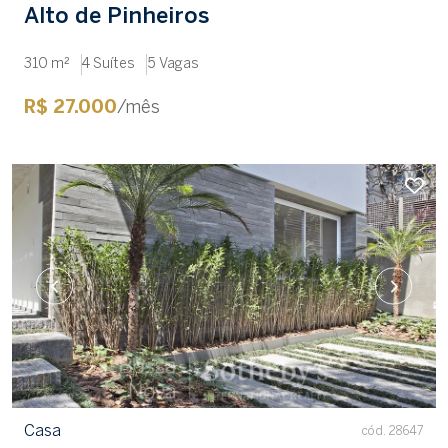
Alto de Pinheiros
310 m²
4 Suítes
5 Vagas
R$ 27.000
/mês
Casa
cód. 28647