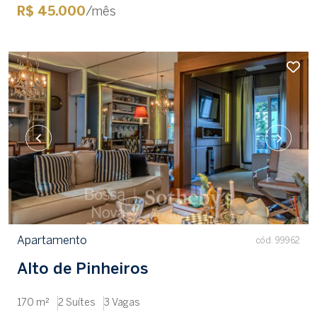
R$ 45.000
/mês
Apartamento
cód. 99962
Alto de Pinheiros
170 m²
2 Suítes
3 Vagas